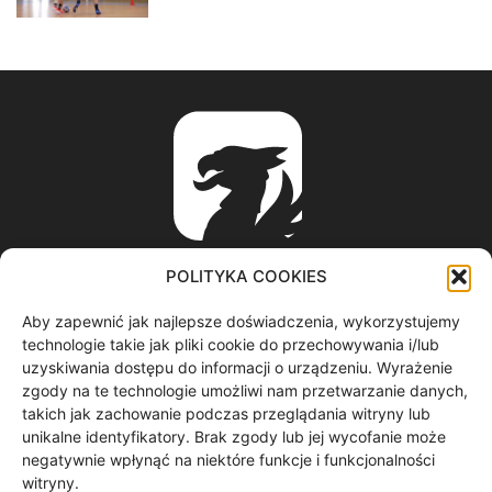
POLITYKA COOKIES
Aby zapewnić jak najlepsze doświadczenia, wykorzystujemy
ABOUT US
technologie takie jak pliki cookie do przechowywania i/lub
uzyskiwania dostępu do informacji o urządzeniu. Wyrażenie
zgody na te technologie umożliwi nam przetwarzanie danych,
informacje z regionu / nagrania filmowe / produkcja video /
takich jak zachowanie podczas przeglądania witryny lub
spoty reklamowe / materiały graficzne
unikalne identyfikatory. Brak zgody lub jej wycofanie może
Contact us:
redakcja@gryf.tv
negatywnie wpłynąć na niektóre funkcje i funkcjonalności
witryny.