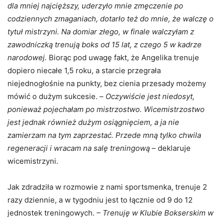
dla mniej najcięższy, uderzyło mnie zmęczenie po
codziennych zmaganiach, dotarło też do mnie, że walczę o
tytuł mistrzyni. Na domiar złego, w finale walczyłam z
zawodniczką trenują boks od 15 lat, z czego 5 w kadrze
narodowej.
Biorąc pod uwagę fakt, że Angelika trenuje
dopiero niecałe 1,5 roku, a starcie przegrała
niejednogłośnie na punkty, bez cienia przesady możemy
mówić o dużym sukcesie. –
Oczywiście jest niedosyt,
ponieważ pojechałam po mistrzostwo. Wicemistrzostwo
jest jednak również dużym osiągnięciem, a ja nie
zamierzam na tym zaprzestać. Przede mną tylko chwila
regeneracji i wracam na salę treningową
– deklaruje
wicemistrzyni.
Jak zdradziła w rozmowie z nami sportsmenka, trenuje 2
razy dziennie, a w tygodniu jest to łącznie od 9 do 12
jednostek treningowych.
– Trenuję w Klubie Bokserskim w