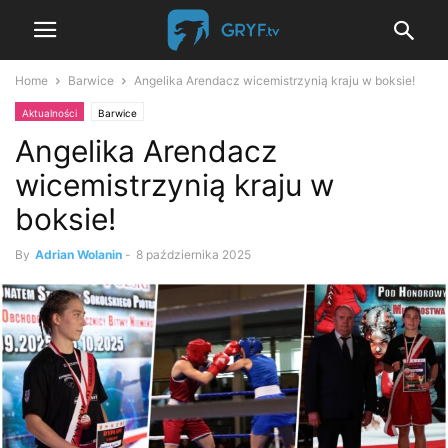
Home
Barwice
Angelika Arendacz wicemistrzynią kraju w boksie!
Aktualności
Barwice
Angelika Arendacz
wicemistrzynią kraju w
boksie!
By
Adrian Wolanin
-
8 października 2025