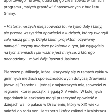
Sportowego Turowo, udało się go zrealizować w ramach
programu „małych grantów” finansowanych z budżetu
Gminy.
– Historia naszych miejscowości to nie tylko daty i fakty,
ale przede wszystkim opowieści o ludziach, którzy tworzyli
całą naszą gminę. Dzięki takim projektom ożywiamy
pamięć i uczymy młodsze pokolenia o tym, jak wyglądało
na tych ziemiach i jak ważne jest miejsce, z którego
pochodzimy
– mówi Wójt Ryszard Jasionas.
Pierwsze publikacje, które ukazywały się w ramach cyklu w
gminnych mediach społecznościowych dotyczą Drawienia
(dawniej Trabehn) – jednej z najstarszych miejscowości w
regionie, której początki sięgają XIV wieku. W kolejnych
tygodniach Mieszkańcy mogli przeczytać opowieść o
dziejach wsi, o pałacu w Drawieniu, który w XIX wieku
należał do rodu von Hertzberg i który zniknął z krajobrazu