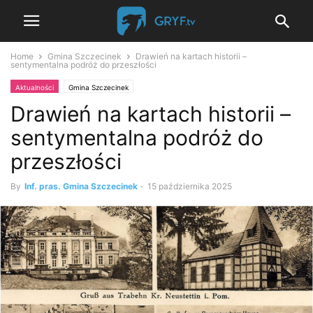
Home
Gmina Szczecinek
Drawień na kartach historii –
sentymentalna podróż do przeszłości
Aktualności
Gmina Szczecinek
Drawień na kartach historii –
sentymentalna podróż do
przeszłości
By
Inf. pras. Gmina Szczecinek
-
15 października 2025