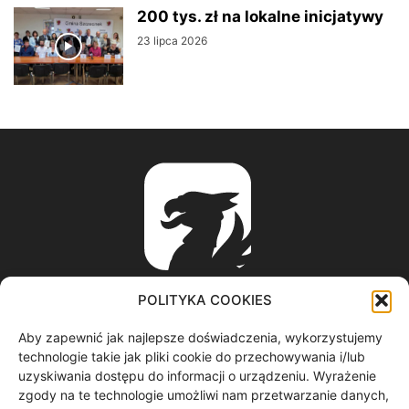
200 tys. zł na lokalne inicjatywy
23 lipca 2026
POLITYKA COOKIES
Aby zapewnić jak najlepsze doświadczenia, wykorzystujemy
ABOUT US
technologie takie jak pliki cookie do przechowywania i/lub
uzyskiwania dostępu do informacji o urządzeniu. Wyrażenie
zgody na te technologie umożliwi nam przetwarzanie danych,
informacje z regionu / nagrania filmowe / produkcja video /