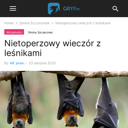
Home
Gmina Szczecinek
Nietoperzowy wieczór z leśnikami
Aktualności
Gmina Szczecinek
Nietoperzowy wieczór z
leśnikami
By
Inf. pras.
-
23 sierpnia 2025