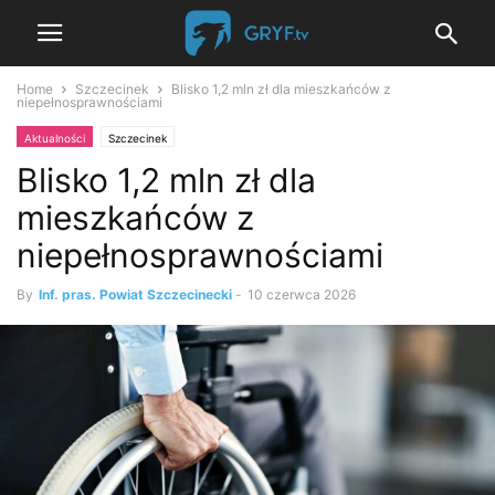
Home
Szczecinek
Blisko 1,2 mln zł dla mieszkańców z
niepełnosprawnościami
Aktualności
Szczecinek
Blisko 1,2 mln zł dla
mieszkańców z
niepełnosprawnościami
By
Inf. pras. Powiat Szczecinecki
-
10 czerwca 2026