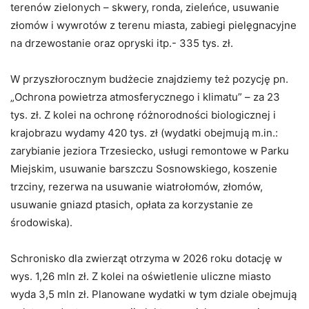
terenów zielonych – skwery, ronda, zieleńce, usuwanie
złomów i wywrotów z terenu miasta, zabiegi pielęgnacyjne
na drzewostanie oraz opryski itp.- 335 tys. zł.
W przyszłorocznym budżecie znajdziemy też pozycję pn.
„Ochrona powietrza atmosferycznego i klimatu” – za 23
tys. zł. Z kolei na ochronę różnorodności biologicznej i
krajobrazu wydamy 420 tys. zł (wydatki obejmują m.in.:
zarybianie jeziora Trzesiecko, usługi remontowe w Parku
Miejskim, usuwanie barszczu Sosnowskiego, koszenie
trzciny, rezerwa na usuwanie wiatrołomów, złomów,
usuwanie gniazd ptasich, opłata za korzystanie ze
środowiska).
Schronisko dla zwierząt otrzyma w 2026 roku dotację w
wys. 1,26 mln zł. Z kolei na oświetlenie uliczne miasto
wyda 3,5 mln zł. Planowane wydatki w tym dziale obejmują