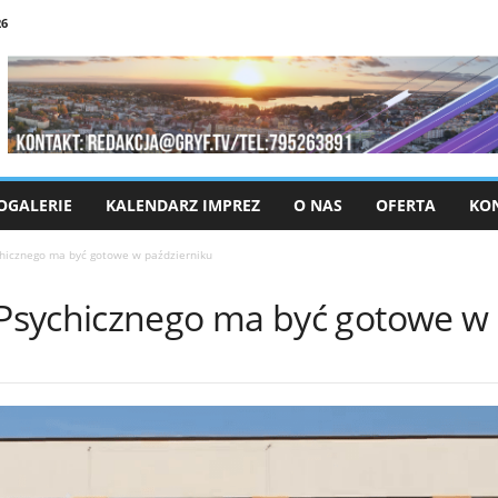
26
OGALERIE
KALENDARZ IMPREZ
O NAS
OFERTA
KO
hicznego ma być gotowe w październiku
Psychicznego ma być gotowe w 