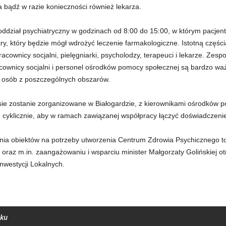
 bądź w razie konieczności również lekarza.
ddział psychiatryczny w godzinach od 8:00 do 15:00, w którym pacjent
ry, który będzie mógł wdrożyć leczenie farmakologiczne. Istotną części
cownicy socjalni, pielęgniarki, psycholodzy, terapeuci i lekarze. Zesp
racownicy socjalni i personel ośrodków pomocy społecznej są bardzo 
eb osób z poszczególnych obszarów.
sie zostanie zorganizowane w Białogardzie, z kierownikami ośrodków 
 cyklicznie, aby w ramach zawiązanej współpracy łączyć doświadczeni
ia obiektów na potrzeby utworzenia Centrum Zdrowia Psychicznego to 
raz m.in. zaangażowaniu i wsparciu minister Małgorzaty Golińskiej ot
westycji Lokalnych.
nku