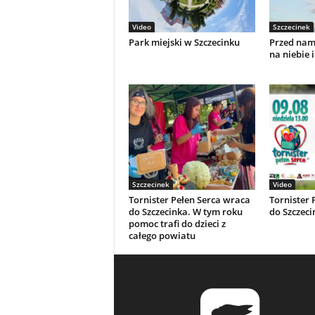
Video
Szczecinek
Park miejski w Szczecinku
Przed nami
na niebie i
Szczecinek
Video
Tornister Pełen Serca wraca
Tornister 
do Szczecinka. W tym roku
do Szczeci
pomoc trafi do dzieci z
całego powiatu