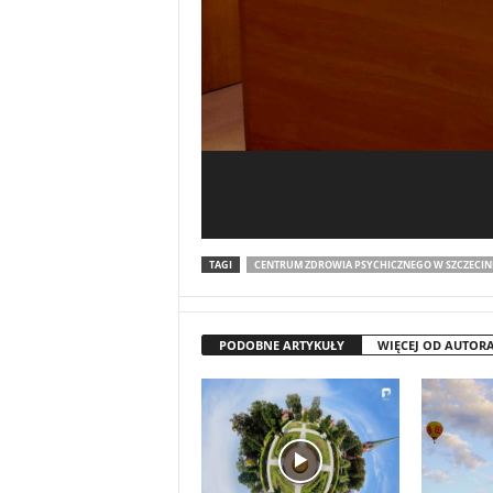
TAGI
CENTRUM ZDROWIA PSYCHICZNEGO W SZCZECI
PODOBNE ARTYKUŁY
WIĘCEJ OD AUTOR