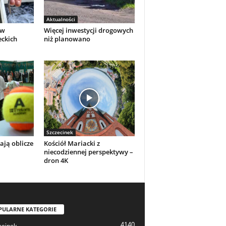
Aktualności
 w
Więcej inwestycji drogowych
eckich
niż planowano
Szczecinek
ają oblicze
Kościół Mariacki z
niecodziennej perspektywy –
dron 4K
PULARNE KATEGORIE
4140