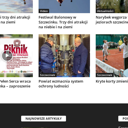
Video
Aktualności
 trzy dni atrakcji
Festiwal Balonowy w
Narybek węgorza
 na ziemi
Szczecinku. Trzy dni atrakcji
jeziorach szczecin
na niebie i na ziemi
Szczecinek
Szczecinek
Pełen Serca wraca
Powiat wzmacnia system
Kryte korty zmieni
nka – zaproszenie
ochrony ludności
NAJNOWSZE ARTYKUŁY
PO