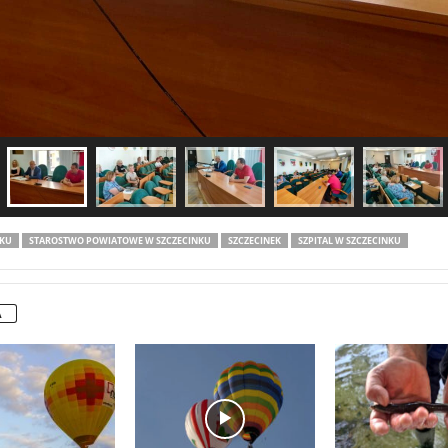
NKU
STAROSTWO POWIATOWE W SZCZECINKU
SZCZECINEK
SZPITAL W SZCZECINKU
A