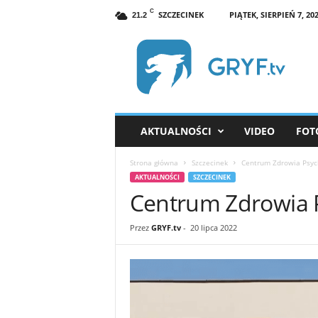
C
SZCZECINEK
PIĄTEK, SIERPIEŃ 7, 20
21.2
G
R
Y
F
.
t
v
AKTUALNOŚCI
VIDEO
FOT
S
z
Strona główna
Szczecinek
Centrum Zdrowia Psyc
c
AKTUALNOŚCI
SZCZECINEK
z
Centrum Zdrowia 
e
c
i
Przez
GRYF.tv
-
20 lipca 2022
n
e
k