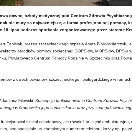
udową dawnej szkoły medycznej pod Centrum Zdrowia Psychiczneg
dnak nie mury są najważniejsze, a forma profesjonalnej pomocy, k
 19 lipca podczas spotkania zorganizowanego przez starostę Krz
ert Fabisiak, prezes szczecineckiego szpitala Aneta Bibik-Mularczyk, le
dyrektorzy ośrodków pomocy społecznej: GOPS-ów, MOPS-ów, DPS-u w
inku, Powiatowego Centrum Pomocy Rodzinie w Szczecinku oraz Powi
jentów z dwóch powiatów, szczecineckiego i białogardzkiego w ramach
Arkadiusz Filewski:
Koncepcja funkcjonowania Centrum Zdrowia Psychicz
la niego w środowisku jego zamieszkania oraz przy zaangażowaniu je
nkcjonował szpital całodobowy, ale również ta część ambulatoryjna, w
 nim, pod specjalnie uruchomionym numerem telefonu, każdy np. po wł