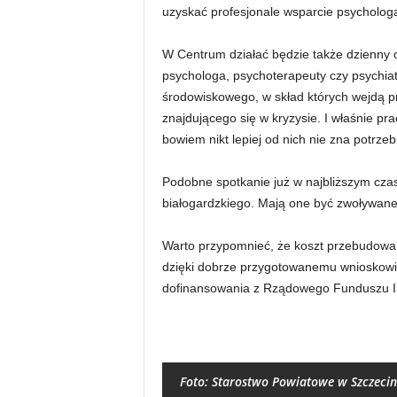
uzyskać profesjonale wsparcie psychologa
W Centrum działać będzie także dzienny o
psychologa, psychoterapeuty czy psychiat
środowiskowego, w skład których wejdą pra
znajdującego się w kryzysie. I właśnie p
bowiem nikt lepiej od nich nie zna potrz
Podobne spotkanie już w najbliższym cza
białogardzkiego. Mają one być zwoływane
Warto przypomnieć, że koszt przebudowan
dzięki dobrze przygotowanemu wnioskowi o
dofinansowania z Rządowego Funduszu In
Foto: Starostwo Powiatowe w Szczeci