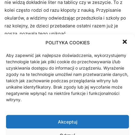
nie widzą dokładnie liter na tablicy czy w zeszycie. To z
kolei często rodzi od razu kłopoty z nauką. Przypisanie
okularów, a widzimy odwiedzając przedszkola i szkoły po
raz kolejny, że dzieci przebadane ostatni razem już je
noszą, pozwala tego uniknąć.
POLITYKA COOKIES
Lions Club Szczecinek działa od roku 2008 prowadząc w
Aby zapewnić jak najlepsze doświadczenia, wykorzystujemy
tym czasie dziesiątki akcji filantropijnych. Obecnie skupia
technologie takie jak pliki cookie do przechowywania i/lub
kilkunastu przedsiębiorców.
– Na świecie od ponad 100 lat
uzyskiwania dostępu do informacji o urządzeniu. Wyrażenie
lionsi szczególną wagę przykładają do działań chroniących
zgody na te technologie umożliwi nam przetwarzanie danych,
wzrok, co wpisuje się w nasze hasło „We serve” –
takich jak zachowanie podczas przeglądania witryny lub
unikalne identyfikatory. Brak zgody lub jej wycofanie może
„Służymy”
– mówi
Radosław Bielicki
, prezydent Lions Club
negatywnie wpłynąć na niektóre funkcje i funkcjonalności
Szczecinek.
– Z pomocą naszej fundacji jeszcze przed
witryny.
pandemią zakupiliśmy pięć urządzeń do badań
przesiewowych wzroku i zaczynaliśmy je wtedy od
Przedszkola Miś. Jedno z nich trafiło do Szczecinka. Od
Akceptuj
dwóch lat wracamy do tego i myślę, że co roku kilkaset