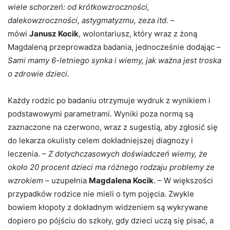
wiele schorzeń: od krótkowzroczności,
dalekowzroczności, astygmatyzmu, zeza itd.
–
mówi
Janusz Kocik
, wolontariusz, który wraz z żoną
Magdaleną przeprowadza badania, jednocześnie dodając –
Sami mamy 6-letniego synka i wiemy, jak ważna jest troska
o zdrowie dzieci.
Każdy rodzic po badaniu otrzymuje wydruk z wynikiem i
podstawowymi parametrami. Wyniki poza normą są
zaznaczone na czerwono, wraz z sugestią, aby zgłosić się
do lekarza okulisty celem dokładniejszej diagnozy i
leczenia.
– Z dotychczasowych doświadczeń wiemy, że
około 20 procent dzieci ma różnego rodzaju problemy ze
wzrokiem
– uzupełnia
Magdalena Kocik
. – W większości
przypadków rodzice nie mieli o tym pojęcia. Zwykle
bowiem kłopoty z dokładnym widzeniem są wykrywane
dopiero po pójściu do szkoły, gdy dzieci uczą się pisać, a