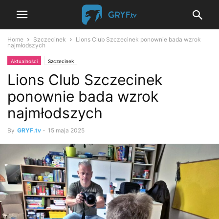
Home
Szczecinek
Lions Club Szczecinek ponownie bada wzrok
najmłodszych
Aktualności
Szczecinek
Lions Club Szczecinek
ponownie bada wzrok
najmłodszych
By
GRYF.tv
-
15 maja 2025