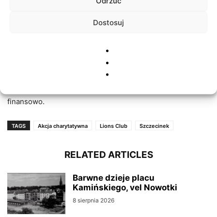
Odrzuć
dzieci ma skontrolowany wzrok. Robimy to w oparciu o
pracę wolontariuszy, a badania są całkowicie bezpłatne. W
Dostosuj
całej akcji to właśnie czas i poświęcenie wolontariuszy są
najcenniejsze, bo tego nie można kupić.
Radosław Bielicki deklaruje także, że Lions Club – w razie,
gdyby rodziców dziecka z wykrytą poważną wadą wzroku
nie było stać na leczenie – jest gotów wspomóc ich w tym
finansowo.
TAGS
Akcja charytatywna
Lions Club
Szczecinek
RELATED ARTICLES
Barwne dzieje placu
Kamińskiego, vel Nowotki
8 sierpnia 2026