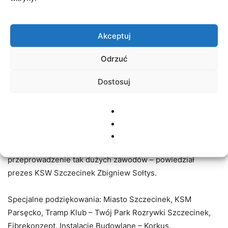
-Julia Sobolewska i Iza Złotowicz zostają wicemistrzyniami
i zdobywają przepustkę na najbliższe Mistrzostwa Świata
Akceptuj
do Włoch to zawsze cieszy. Warto wyróżnić szczególnie
Julię która wygrała półfinał przed czasem natomiast w
Odrzuć
moich oczach walkę finałową również wygrywa, ale
decyzją sędziów przegrała 2:1 i musiała się zadowolić
Dostosuj
srebrem. Zabrakło nieco doświadczenia dla Łukszy oraz
Mroza, którzy przegrali minimalnie 2:1 i musieli się
zadowolić brązowymi medalami i warto pogratulować
pozostałym za dobre walki. Chciałbym również
pogratulować dla organizatora Irka Jasińskiego za sprawne
przeprowadzenie tak dużych zawodów – powiedział
prezes KSW Szczecinek Zbigniew Sołtys.
Specjalne podziękowania: Miasto Szczecinek, KSM
Parsęcko, Tramp Klub – Twój Park Rozrywki Szczecinek,
Fibrekonzept, Instalacje Budowlane – Korkus.