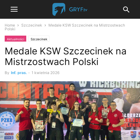
Home
Szczecinek
Medale KSW Szczecinek na Mistrzostwach
Polski
Aktualności
Szczecinek
Medale KSW Szczecinek na
Mistrzostwach Polski
By
Inf. pras.
-
1 kwietnia 2026