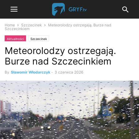
Home
Szczecinek
Meteorolodzy ostrzegają. Burze nad
Szczecinkiem
Aktualności
Szczecinek
Meteorolodzy ostrzegają.
Burze nad Szczecinkiem
By
Sławomir Włodarczyk
-
3 czerwca 2026