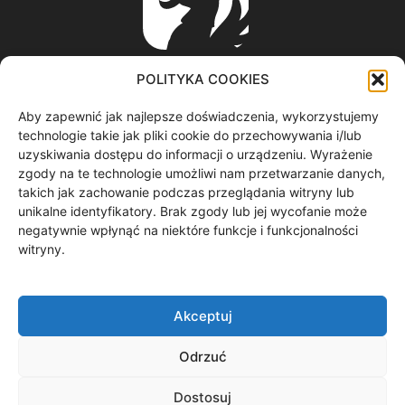
POLITYKA COOKIES
Aby zapewnić jak najlepsze doświadczenia, wykorzystujemy
ABOUT US
technologie takie jak pliki cookie do przechowywania i/lub
uzyskiwania dostępu do informacji o urządzeniu. Wyrażenie
zgody na te technologie umożliwi nam przetwarzanie danych,
informacje z regionu / nagrania filmowe / produkcja video /
takich jak zachowanie podczas przeglądania witryny lub
spoty reklamowe / materiały graficzne
unikalne identyfikatory. Brak zgody lub jej wycofanie może
Contact us:
redakcja@gryf.tv
negatywnie wpłynąć na niektóre funkcje i funkcjonalności
witryny.
FOLLOW US
Akceptuj
Odrzuć
Dostosuj