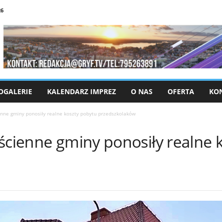
26
OGALERIE
KALENDARZ IMPREZ
O NAS
OFERTA
KO
enne gminy ponosiły realne koszty pobytu przedszkolaków
ścienne gminy ponosiły realne 