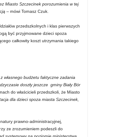
ez Miasto Szczecinek porozumienia w tej
ycją –
mówi Tomasz Czuk.
działów przedszkolnych i klas pierwszych
mogą być przyjmowane dzieci spoza
cego całkowity koszt utrzymania takiego
 z własnego budżetu faktyczne zadania
zyczasie doszły jeszcze gminy Biały Bór
ach do właścicieli przedszkoli, że Miasto
acja dla dzieci spoza miasta Szczecinek,
atury prawno-administracyjnej,
órzy ze zrozumieniem podeszli do
łąd systemowy na poziomie ministerstwa.