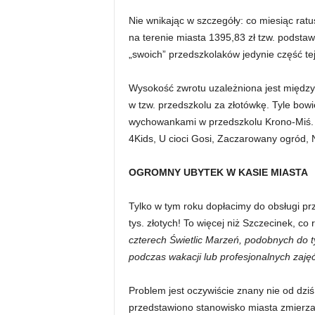
Nie wnikając w szczegóły: co miesiąc ratu
na terenie miasta 1395,83 zł tzw. podsta
„swoich” przedszkolaków jedynie część te
Wysokość zwrotu uzależniona jest między 
w tzw. przedszkolu za złotówkę. Tyle bow
wychowankami w przedszkolu Krono-Miś. W
4Kids, U cioci Gosi, Zaczarowany ogród, 
OGROMNY UBYTEK W KASIE MIASTA
Tylko w tym roku dopłacimy do obsługi pr
tys. złotych! To więcej niż Szczecinek, co
czterech Świetlic Marzeń, podobnych do t
podczas wakacji lub profesjonalnych zaję
Problem jest oczywiście znany nie od dzi
przedstawiono stanowisko miasta zmierza