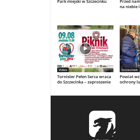
Park miejski w Szczecinku
Przed nami
na niebie i
Video
Szczecinek
Tornister Pełen Serca wraca
Powiat wz
do Szczecinka – zaproszenie
ochrony l