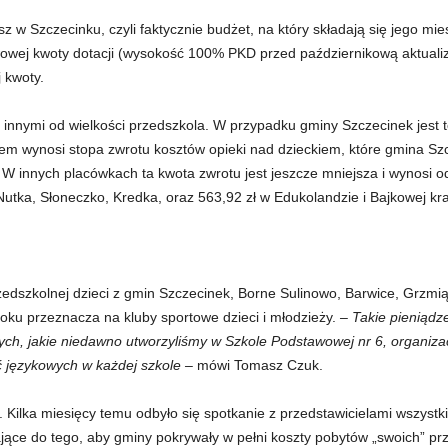
sz w Szczecinku, czyli faktycznie budżet, na który składają się jego mi
wowej kwoty dotacji (wysokość 100% PKD przed październikową aktuali
j kwoty.
innymi od wielkości przedszkola. W przypadku gminy Szczecinek jest 
iem wynosi stopa zwrotu kosztów opieki nad dzieckiem, które gmina Szc
 innych placówkach ta kwota zwrotu jest jeszcze mniejsza i wynosi o
Nutka, Słoneczko, Kredka, oraz 563,92 zł w Edukolandzie i Bajkowej kra
zedszkolnej dzieci z gmin Szczecinek, Borne Sulinowo, Barwice, Grzmi
 roku przeznacza na kluby sportowe dzieci i młodzieży.
– Takie pieniądz
ych, jakie niedawno utworzyliśmy w Szkole Podstawowej nr 6, organiza
ć językowych w każdej szkole –
mówi Tomasz Czuk.
ś. Kilka miesięcy temu odbyło się spotkanie z przedstawicielami wszys
jące do tego, aby gminy pokrywały w pełni koszty pobytów „swoich” p