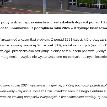
 pobytu dzieci spoza miasta w przedszkolach dopłacił ponad 1,2 
hce to unormować i z początkiem roku 2026 wstrzymuje finansow
iej zrozumieć w czym tkwi problem. Z ponad 1331 dzieci, które uczęszcz
zość z gminy wiejskiej Szczecinek (90), ale także z innych (np. 30 z
ojego” przedszkolaka otrzymuje pieniądze z budżetu państwa (kiedy
 marginesie – zwykle nie wystarczają one na pokrycie realnych kosztów
o końca roku 2024 wystawaliśmy gminie, z której pochodził przedszko
 wojewody –
wyjaśnia Tomasz Czuk, dyrektor Komunalnego Centrum Us
wraz ze zmianą przepisów związanych z finansowaniem oświaty, tę no