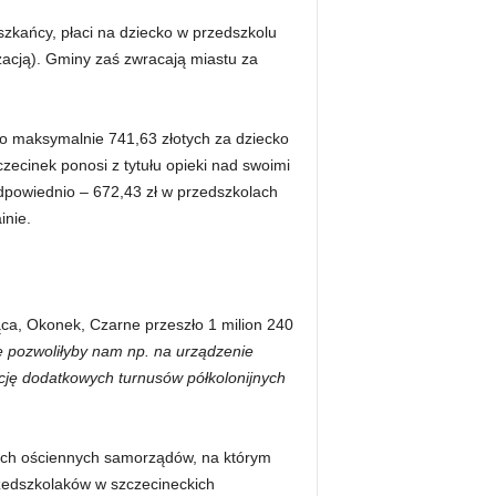
eszkańcy, płaci na dziecko w przedszkolu
zacją). Gminy zaś zwracają miastu za
to maksymalnie 741,63 złotych za dziecko
zecinek ponosi z tytułu opieki nad swoimi
dpowiednio – 672,43 zł w przedszkolach
inie.
ąca, Okonek, Czarne przeszło 1 milion 240
e pozwoliłyby nam np. na urządzenie
cję dodatkowych turnusów półkolonijnych
tkich ościennych samorządów, na którym
rzedszkolaków w szczecineckich