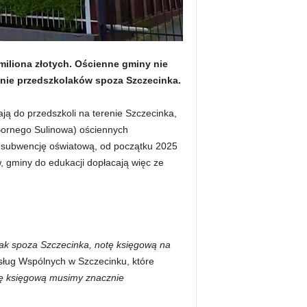
miliona złotych. Ościenne gminy nie
anie przedszkolaków spoza Szczecinka.
ają do przedszkoli na terenie Szczecinka,
 Bornego Sulinowa) ościennych
ś subwencję oświatową, od początku 2025
, gminy do edukacji dopłacają więc ze
lak spoza Szczecinka, notę księgową na
ług Wspólnych w Szczecinku, które
tę księgową musimy znacznie