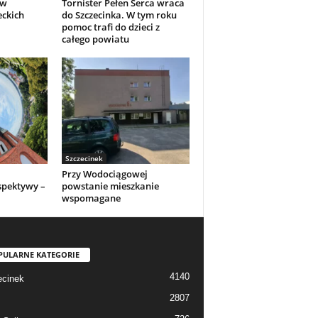
 w
Tornister Pełen Serca wraca
eckich
do Szczecinka. W tym roku
pomoc trafi do dzieci z
całego powiatu
Szczecinek
Przy Wodociągowej
spektywy –
powstanie mieszkanie
wspomagane
PULARNE KATEGORIE
4140
cinek
2807