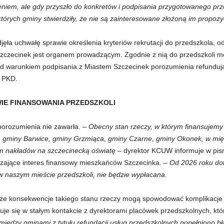
eniem, ale gdy przyszło do konkretów i podpisania przygotowanego prz
których gminy stwierdziły, że nie są zainteresowane złożoną im propoz
ła uchwałę sprawie określenia kryteriów rekrutacji do przedszkola, od
Szczecinek jest organem prowadzącym. Zgodnie z nią do przedszkoli 
d warunkiem podpisania z Miastem Szczecinek porozumienia refundują
j PKD.
IE FINANSOWANIA PRZEDSZKOLI
porozumienia nie zawarła.
– Obecny stan rzeczy, w którym finansujemy
 gminy Barwice, gminy Grzmiąca, gminy Czarne, gminy Okonek, w międ
em nakładów na szczecinecką oświatę –
dyrektor KCUW informuje w pism
czające interes finansowy mieszkańców Szczecinka.
– Od 2026 roku dot
ę w naszym mieście przedszkoli, nie będzie wypłacana.
że konsekwencje takiego stanu rzeczy mogą spowodować komplikacje n
duje się w stałym kontakcie z dyrektorami placówek przedszkolnych, kt
między gminami z tytułu refundacji usług przedszkolnych popełniono b