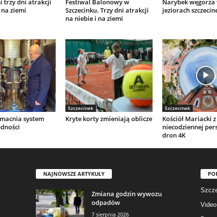
 trzy dni atrakcji
Festiwal Balonowy w
Narybek węgorza
 na ziemi
Szczecinku. Trzy dni atrakcji
jeziorach szczecin
na niebie i na ziemi
Szczecinek
Szczecinek
macnia system
Kryte korty zmieniają oblicze
Kościół Mariacki z
udności
niecodziennej per
dron 4K
NAJNOWSZE ARTYKUŁY
PO
Szcze
Zmiana godzin wywozu
odpadów
Video
7 sierpnia 2026