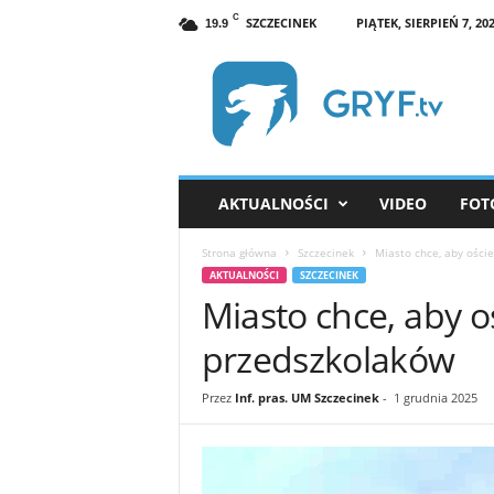
C
SZCZECINEK
PIĄTEK, SIERPIEŃ 7, 20
19.9
G
R
Y
F
.
t
v
AKTUALNOŚCI
VIDEO
FOT
S
z
Strona główna
Szczecinek
Miasto chce, aby ości
c
AKTUALNOŚCI
SZCZECINEK
z
Miasto chce, aby o
e
c
przedszkolaków
i
n
Przez
Inf. pras. UM Szczecinek
-
1 grudnia 2025
e
k