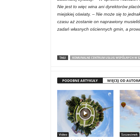
Nie jest to więc wina ani dyrektorów pla
miejskiej oświaty.
– Nie może się to jedn
czasu aż zostanie on naprawiony musieli
zadań własnych ościennych gmin, a prowad
TAGI
KOMUNALNE CENTRUM USŁUG WSPÓLNYCH W S
PODOBNE ARTYKUŁY
WIĘCEJ OD AUTOR
Video
Szczecinek