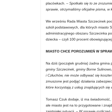
placówkach.
– Spotkało się to ze zrozumi
sprawie, otrzymaliśmy oficjalne pisma, w 
We wrześniu Rada Miasta Szczecinek podję
szkół podstawowych, dla których miasto 
administracyjnego obszaru Szczecinka po
dziecka – czyli 100 procent obowiązujące
MIASTO CHCE POROZUMIEŃ W SPRAW
Na dziś (początek grudnia) żadna gmina 
gminy Szczecinek, gminy Borne Sulinowo,
i Człuchów, nie może odbywać się koszt
zmuszone jest podjąć działania zabezpie
które korzystają z usług znajdujących si
Tomasz Czuk dodaje, iż ma świadomość, 
ale miasto jest na to przygotowane i znaj
zaistniałej sytuacji.
– W sprawie rozliczeń 