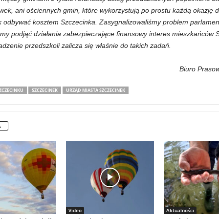
cówek, ani ościennych gmin, które wykorzystują po prostu każdą okazję
ak odbywać kosztem Szczecinka. Zasygnalizowaliśmy problem parlamen
śmy podjąć działania zabezpieczające finansowy interes mieszkańców 
zenie przedszkoli zalicza się właśnie do takich zadań.
Biuro Prasow
ZCZECINKU
SZCZECINEK
URZĄD MIASTA SZCZECINEK
A
Video
Aktualności