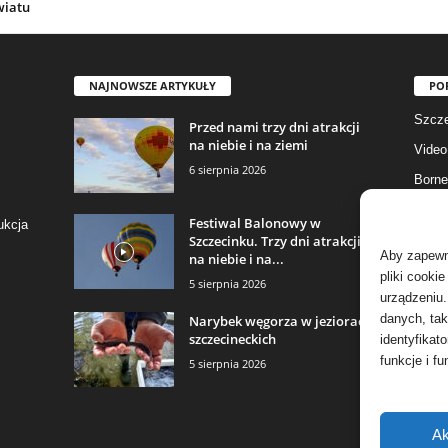
wiatu
NAJNOWSZE ARTYKUŁY
PO
Szcze
Przed nami trzy dni atrakcji
na niebie i na ziemi
Video
6 sierpnia 2026
Borne
Gmina
Festiwal Balonowy w
ukcja
Szczecinku. Trzy dni atrakcji
Fotog
Aby zapewni
na niebie i na...
Biały
pliki cooki
5 sierpnia 2026
urządzeniu.
Aktua
danych, tak
Narybek węgorza w jeziorach
szczecineckich
identyfikat
funkcje i fu
5 sierpnia 2026
Ak