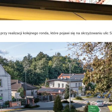
y realizacji kolejnego ronda, które pojawi się na skrzyżowaniu ulic Szc