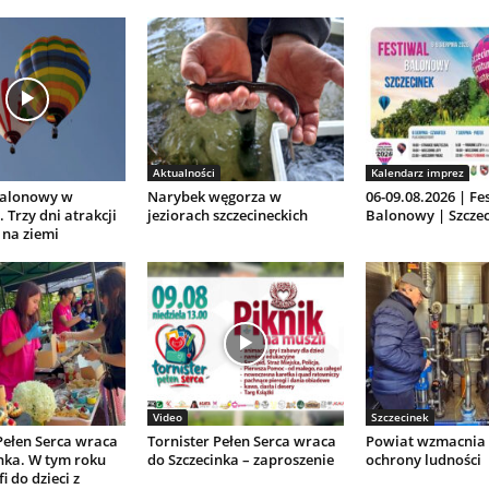
Aktualności
Kalendarz imprez
Balonowy w
Narybek węgorza w
06-09.08.2026 | Fe
 Trzy dni atrakcji
jeziorach szczecineckich
Balonowy | Szczec
 na ziemi
Video
Szczecinek
Pełen Serca wraca
Tornister Pełen Serca wraca
Powiat wzmacnia 
nka. W tym roku
do Szczecinka – zaproszenie
ochrony ludności
i do dzieci z