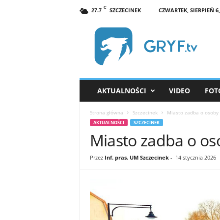
C
SZCZECINEK
CZWARTEK, SIERPIEŃ 6,
27.7
G
R
Y
F
.
t
v
AKTUALNOŚCI
VIDEO
FOT
S
z
Strona główna
Szczecinek
Miasto zadba o osoby
c
AKTUALNOŚCI
SZCZECINEK
z
Miasto zadba o os
e
c
i
Przez
Inf. pras. UM Szczecinek
-
14 stycznia 2026
n
e
k