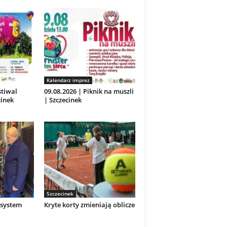
Kalendarz imprez
stiwal
09.08.2026 | Piknik na muszli
inek
| Szczecinek
Szczecinek
system
Kryte korty zmieniają oblicze