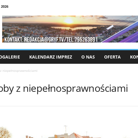
 2026
OGALERIE
KALENDARZ IMPREZ
O NAS
OFERTA
KO
 z niepełnosprawnościami
oby z niepełnosprawnościami