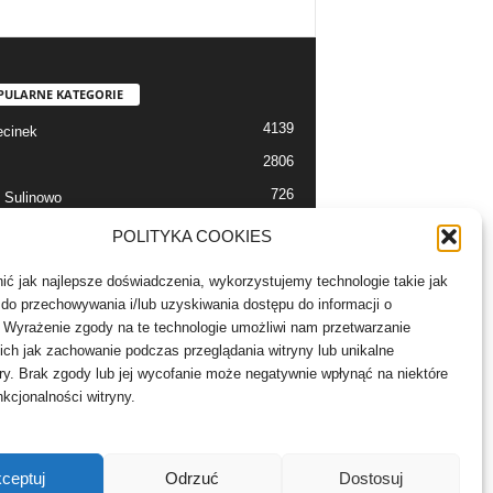
PULARNE KATEGORIE
4139
cinek
2806
726
 Sulinowo
712
 Szczecinek
POLITYKA COOKIES
633
alerie
ć jak najlepsze doświadczenia, wykorzystujemy technologie takie jak
526
 Bór
e do przechowywania i/lub uzyskiwania dostępu do informacji o
503
 Wyrażenie zgody na te technologie umożliwi nam przetwarzanie
lności
ich jak zachowanie podczas przeglądania witryny lub unikalne
ory. Brak zgody lub jej wycofanie może negatywnie wpłynąć na niektóre
nkcjonalności witryny.
ceptuj
Odrzuć
Dostosuj