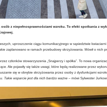
a osób z niepełnosprawnościami wzroku. To efekt spotkania z w
Krajowej.
ieszych, uproszczenie ciągu komunikacyjnego w sąsiedztwie kwiaciarni
 jakie zaplanowano w ramach przebudowy skrzyżowania. Mówił o nich p
przez członków stowarzyszenia „Snajperzy i spółka”. To nowa organiza
ące. Ale pojawiły się także uwagi, które będą realizowane przez wyko
ruszanie się w obrębie skrzyżowania przez osoby z dysfunkcjami wzro
. Takie wsparcie jest dla nich bardzo ważne
– mówi Sylwester Jurkows