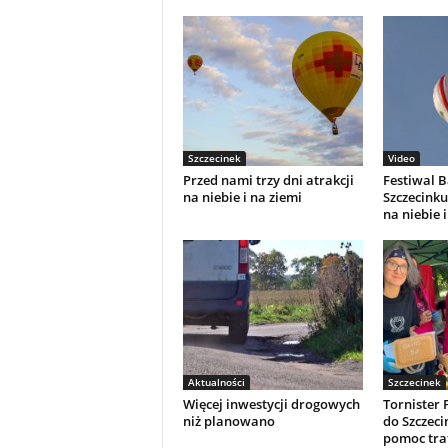
Szczecinek
Video
Przed nami trzy dni atrakcji
Festiwal 
na niebie i na ziemi
Szczecinku.
na niebie i
Aktualności
Szczecinek
Więcej inwestycji drogowych
Tornister 
niż planowano
do Szczeci
pomoc traf