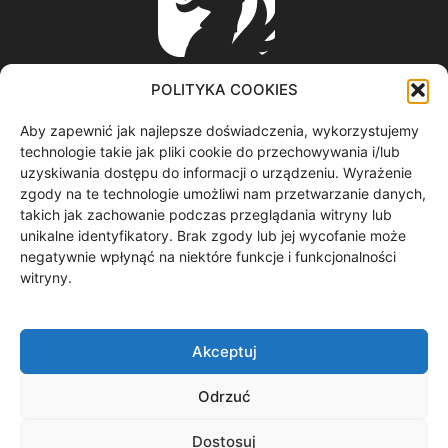
POLITYKA COOKIES
Aby zapewnić jak najlepsze doświadczenia, wykorzystujemy
ABOUT US
technologie takie jak pliki cookie do przechowywania i/lub
uzyskiwania dostępu do informacji o urządzeniu. Wyrażenie
zgody na te technologie umożliwi nam przetwarzanie danych,
informacje z regionu / nagrania filmowe / produkcja video /
takich jak zachowanie podczas przeglądania witryny lub
spoty reklamowe / materiały graficzne
unikalne identyfikatory. Brak zgody lub jej wycofanie może
Contact us:
redakcja@gryf.tv
negatywnie wpłynąć na niektóre funkcje i funkcjonalności
witryny.
FOLLOW US
Akceptuj
Odrzuć
Dostosuj