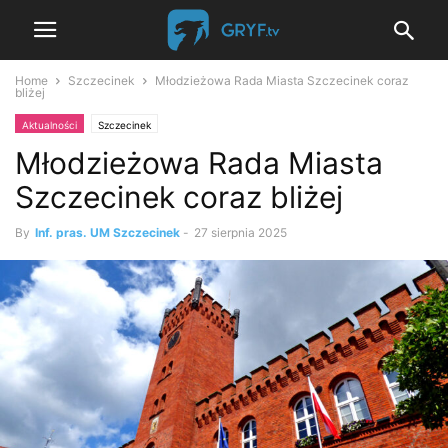
Home
Szczecinek
Młodzieżowa Rada Miasta Szczecinek coraz
bliżej
Aktualności
Szczecinek
Młodzieżowa Rada Miasta
Szczecinek coraz bliżej
By
Inf. pras. UM Szczecinek
-
27 sierpnia 2025