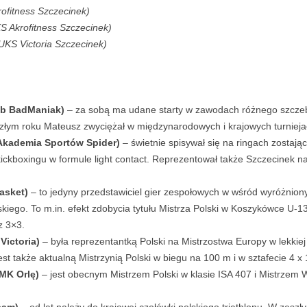
ofitness Szczecinek)
KS Akrofitness Szczecinek)
 UKS Victoria Szczecinek)
ub BadManiak)
– za sobą ma udane starty w zawodach różnego szczebl
łym roku Mateusz zwyciężał w międzynarodowych i krajowych turniejac
Akademia Sportów Spider)
– świetnie spisywał się na ringach zostają
kickboxingu w formule light contact. Reprezentował także Szczecinek na
asket)
– to jedyny przedstawiciel gier zespołowych w wśród wyróżnion
o. To m.in. efekt zdobycia tytułu Mistrza Polski w Koszykówce U-13.
z 3×3.
Victoria)
– była reprezentantką Polski na Mistrzostwa Europy w lekkiej 
t także aktualną Mistrzynią Polski w biegu na 100 m i w sztafecie 4 x
MK Orlę)
– jest obecnym Mistrzem Polski w klasie ISA 407 i Mistrze