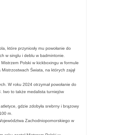
a, które przyniosły mu powołanie do
h w singlu i deblu w badmintonie.
c Mistrzem Polski w kickboxingu w formule
 Mistrzostwach Świata, na których zajął
ych. W roku 2024 otrzymał powołanie do
 Iwo to także medalista turniejów
atletyce, gdzie zdobyła srebrny i brązowy
 100 m.
m Województwa Zachodniopomorskiego w