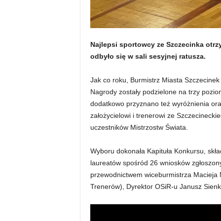
Najlepsi sportowcy ze Szczecinka otr
odbyło się w sali sesyjnej ratusza.
Jak co roku, Burmistrz Miasta Szczecine
Nagrody zostały podzielone na trzy poziomy:
dodatkowo przyznano też wyróżnienia oraz
założycielowi i trenerowi ze Szczecineck
uczestników Mistrzostw Świata.
Wyboru dokonała Kapituła Konkursu, skład
laureatów spośród 26 wniosków zgłoszon
przewodnictwem wiceburmistrza Macieja M
Trenerów), Dyrektor OSiR-u Janusz Sienk