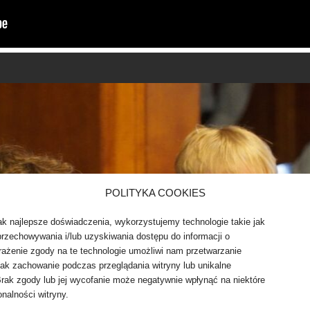
POLITYKA COOKIES
k najlepsze doświadczenia, wykorzystujemy technologie takie jak
 przechowywania i/lub uzyskiwania dostępu do informacji o
ażenie zgody na te technologie umożliwi nam przetwarzanie
jak zachowanie podczas przeglądania witryny lub unikalne
 Brak zgody lub jej wycofanie może negatywnie wpłynąć na niektóre
onalności witryny.