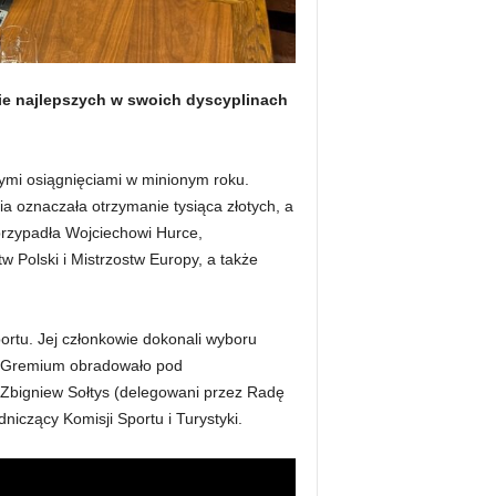
ie najlepszych w swoich dyscyplinach
ymi osiągnięciami w minionym roku.
pnia oznaczała otrzymanie tysiąca złotych, a
 przypadła Wojciechowi Hurce,
 Polski i Mistrzostw Europy, a także
ortu. Jej członkowie dokonali wyboru
. Gremium obradowało pod
 Zbigniew Sołtys (delegowani przez Radę
czący Komisji Sportu i Turystyki.