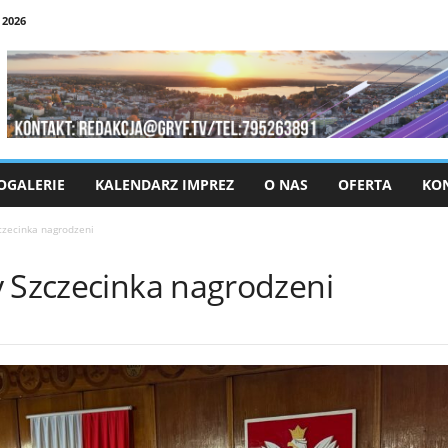
 2026
OGALERIE
KALENDARZ IMPREZ
O NAS
OFERTA
KO
czecinka nagrodzeni
y Szczecinka nagrodzeni