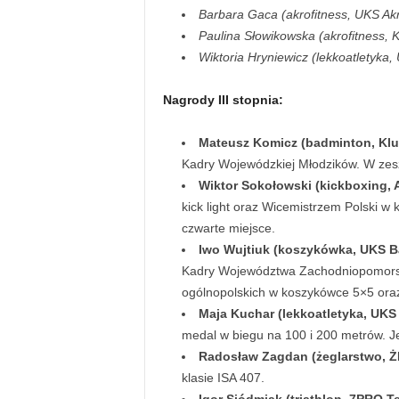
Barbara Gaca (akrofitness, UKS Akr
Paulina Słowikowska (akrofitness, 
Wiktoria Hryniewicz (lekkoatletyka,
Nagrody III stopnia:
Mateusz Komicz (badminton, Kl
Kadry Wojewódzkiej Młodzików. W zesz
Wiktor Sokołowski (kickboxing, 
kick light oraz Wicemistrzem Polski w 
czwarte miejsce.
Iwo Wujtiuk (koszykówka, UKS B
Kadry Województwa Zachodniopomorskieg
ogólnopolskich w koszykówce 5×5 ora
Maja Kuchar (lekkoatletyka, UKS 
medal w biegu na 100 i 200 metrów. Jes
Radosław Zagdan (żeglarstwo, Ż
klasie ISA 407.