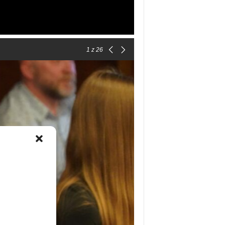
1
z 26