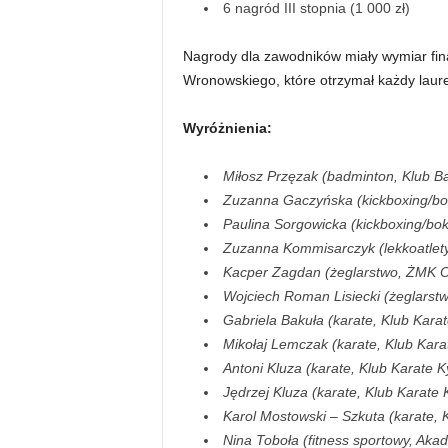
6 nagród III stopnia (1 000 zł)
Nagrody dla zawodników miały wymiar fin
Wronowskiego, które otrzymał każdy laure
Wyróżnienia:
Miłosz Przęzak (badminton, Klub B
Zuzanna Gaczyńska (kickboxing/bo
Paulina Sorgowicka (kickboxing/bo
Zuzanna Kommisarczyk (lekkoatlet
Kacper Zagdan (żeglarstwo, ŻMK O
Wojciech Roman Lisiecki (żeglarst
Gabriela Bakuła (karate, Klub Kara
Mikołaj Lemczak (karate, Klub Kar
Antoni Kluza (karate, Klub Karate 
Jędrzej Kluza (karate, Klub Karate
Karol Mostowski – Szkuta (karate, 
Nina Toboła (fitness sportowy, Ak