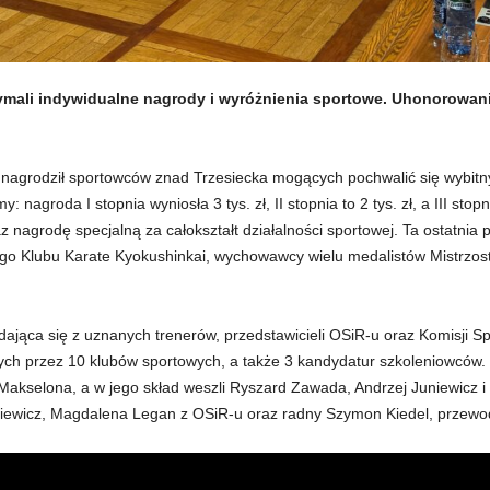
zymali indywidualne nagrody i wyróżnienia sportowe. Uhonorowan
k nagrodził sportowców znad Trzesiecka mogących pochwalić się wybitn
 nagroda I stopnia wyniosła 3 tys. zł, II stopnia to 2 tys. zł, a III sto
 nagrodę specjalną za całokształt działalności sportowej. Ta ostatnia
iego Klubu Karate Kyokushinkai, wychowawcy wielu medalistów Mistrzostw
ająca się z uznanych trenerów, przedstawicieli OSiR-u oraz Komisji Sp
ych przez 10 klubów sportowych, a także 3 kandydatur szkoleniowców
akselona, a w jego skład weszli Ryszard Zawada, Andrzej Juniewicz i
iewicz, Magdalena Legan z OSiR-u oraz radny Szymon Kiedel, przewodni