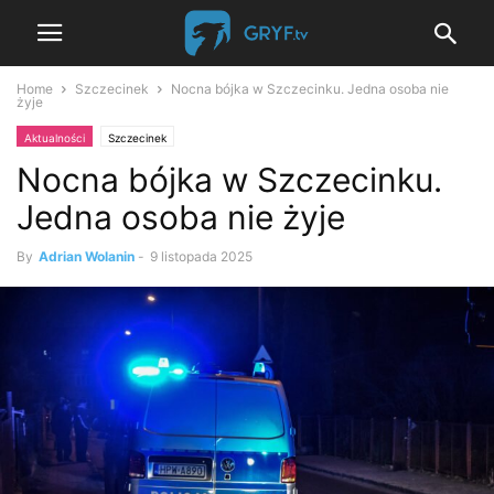
Home
Szczecinek
Nocna bójka w Szczecinku. Jedna osoba nie
żyje
Aktualności
Szczecinek
Nocna bójka w Szczecinku.
Jedna osoba nie żyje
By
Adrian Wolanin
-
9 listopada 2025