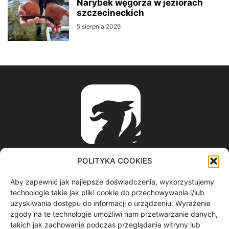
Narybek węgorza w jeziorach
szczecineckich
5 sierpnia 2026
POLITYKA COOKIES
Aby zapewnić jak najlepsze doświadczenia, wykorzystujemy
ABOUT US
technologie takie jak pliki cookie do przechowywania i/lub
uzyskiwania dostępu do informacji o urządzeniu. Wyrażenie
zgody na te technologie umożliwi nam przetwarzanie danych,
informacje z regionu / nagrania filmowe / produkcja video /
takich jak zachowanie podczas przeglądania witryny lub
spoty reklamowe / materiały graficzne