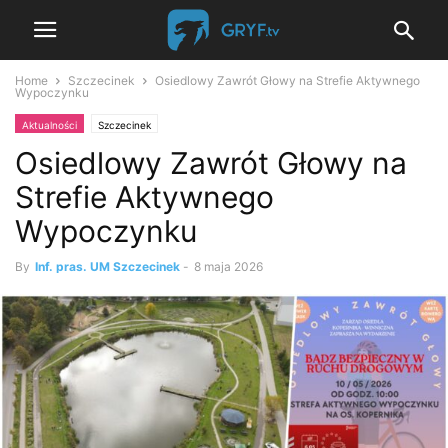
Home
Szczecinek
Osiedlowy Zawrót Głowy na Strefie Aktywnego
Wypoczynku
Aktualności
Szczecinek
Osiedlowy Zawrót Głowy na
Strefie Aktywnego
Wypoczynku
By
Inf. pras. UM Szczecinek
-
8 maja 2026