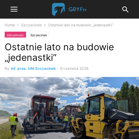
Home
Szczecinek
Ostatnie lato na budowie „jedenastki”
Aktualności
Szczecinek
Ostatnie lato na budowie
„jedenastki”
By
Inf. pras. UM Szczecinek
-
6 czerwca 2026