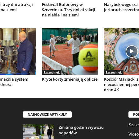
 trzy dni atrakcji
Festiwal Balonowy w
Narybek węgorza
 na ziemi
Szczecinku. Trzy dni atrakcji
jeziorach szczecin
na niebie i na ziemi
Szczecinek
Szczecinek
macnia system
Kryte korty zmieniają oblicze
Kościół Mariacki z
udności
niecodziennej per
dron 4K
NAJNOWSZE ARTYKUŁY
PO
Szcze
Zmiana godzin wywozu
odpadów
Video