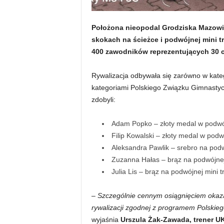
Położona nieopodal Grodziska Mazowi
skokach na ścieżce i podwójnej mini t
400 zawodników reprezentujących 30 c
Rywalizacja odbywała się zarówno w kate
kategoriami Polskiego Związku Gimnastyc
zdobyli:
Adam Popko – złoty medal w podwójn
Filip Kowalski – złoty medal w podwó
Aleksandra Pawlik – srebro na podwó
Zuzanna Hałas – brąz na podwójnej m
Julia Lis – brąz na podwójnej mini tr
– Szczególnie cennym osiągnięciem okazał 
rywalizacji zgodnej z programem Polskie
wyjaśnia
Urszula Żak-Zawada, trener U