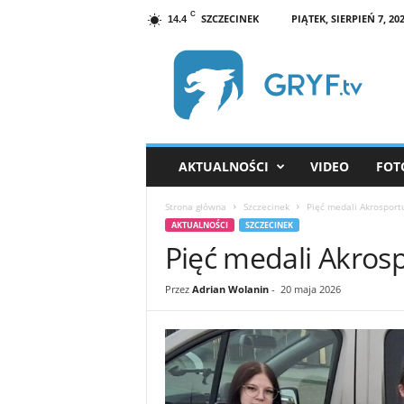
C
SZCZECINEK
PIĄTEK, SIERPIEŃ 7, 20
14.4
G
R
Y
F
.
t
v
AKTUALNOŚCI
VIDEO
FOT
S
z
Strona główna
Szczecinek
Pięć medali Akrospor
c
AKTUALNOŚCI
SZCZECINEK
z
Pięć medali Akro
e
c
i
Przez
Adrian Wolanin
-
20 maja 2026
n
e
k