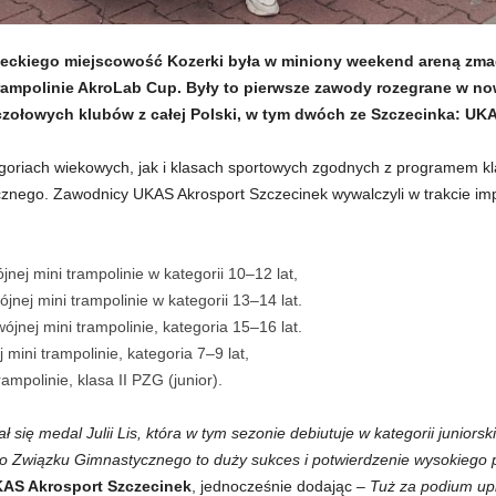
eckiego miejscowość Kozerki była w miniony weekend areną zma
rampolinie AkroLab Cup. Były to pierwsze zawody rozegrane w no
zołowych klubów z całej Polski, w tym dwóch ze Szczecinka: UK
goriach wiekowych, jak i klasach sportowych zgodnych z programem kl
znego. Zawodnicy UKAS Akrosport Szczecinek wywalczyli w trakcie imp
ej mini trampolinie w kategorii 10–12 lat,
jnej mini trampolinie w kategorii 13–14 lat.
jnej mini trampolinie, kategoria 15–16 lat.
ini trampolinie, kategoria 7–9 lat,
ampolinie, klasa II PZG (junior).
się medal Julii Lis, która w tym sezonie debiutuje w kategorii junior
go Związku Gimnastycznego to duży sukces i potwierdzenie wysokiego
KAS Akrosport Szczecinek
, jednocześnie dodając –
Tuż za podium upl