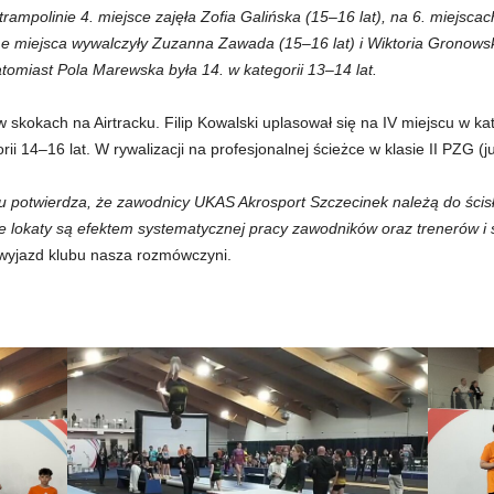
rampolinie 4. miejsce zajęła Zofia Galińska (15–16 lat), na 6. miejsca
sme miejsca wywalczyły Zuzanna Zawada (15–16 lat) i Wiktoria Gronowsk
natomiast Pola Marewska była 14. w kategorii 13–14 lat.
 skokach na Airtracku. Filip Kowalski uplasował się na IV miejscu w kat
ii 14–16 lat. W rywalizacji na profesjonalnej ścieżce w klasie II PZG (jun
ju potwierdza, że zawodnicy UKAS Akrosport Szczecinek należą do ścisł
e lokaty są efektem systematycznej pracy zawodników oraz trenerów i
yjazd klubu nasza rozmówczyni.