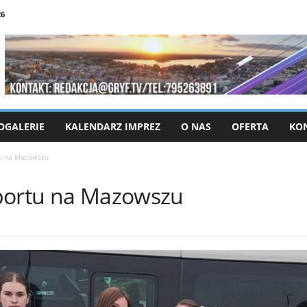
26
OGALERIE
KALENDARZ IMPREZ
O NAS
OFERTA
KO
tu na Mazowszu
sportu na Mazowszu