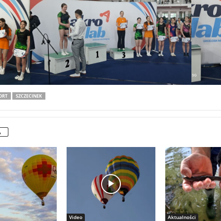
ORT
SZCZECINEK
A
Video
Aktualności