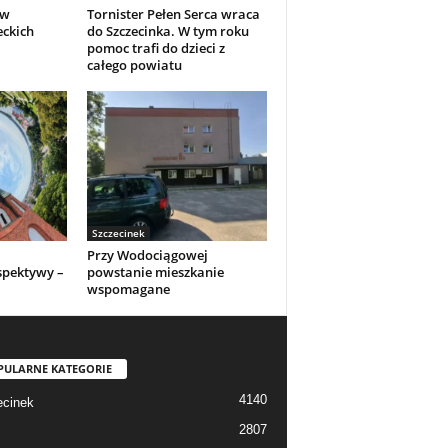
 w
Tornister Pełen Serca wraca
eckich
do Szczecinka. W tym roku
pomoc trafi do dzieci z
całego powiatu
Szczecinek
Przy Wodociągowej
spektywy –
powstanie mieszkanie
wspomagane
PULARNE KATEGORIE
4140
cinek
2807