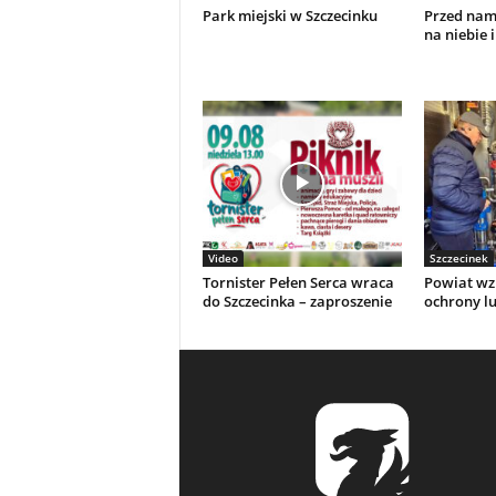
Park miejski w Szczecinku
Przed nami
na niebie i
Video
Szczecinek
Tornister Pełen Serca wraca
Powiat wz
do Szczecinka – zaproszenie
ochrony l