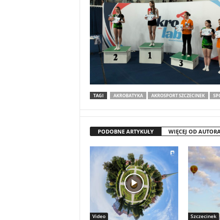
TAGI
AKROBATYKA
AKROSPORT SZCZECINEK
SP
PODOBNE ARTYKUŁY
WIĘCEJ OD AUTOR
Video
Szczecinek