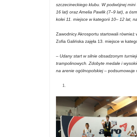
szczecineckiego klubu. W podwójnej mini t
16 lat) oraz Amelia Pawlik (7–9 lat), a ó
kolei 11. miejsce w kategorii 10– 12 lat, 
Zawodnicy Akrosportu startowali również w
Zofia Galińska zajęła 13. miejsce w kategor
– Udany start w silnie obsadzonym turnie
trampolinowych. Zdobyte medale i wysoki
na arenie ogólnopolskiej
– podsumowuje w