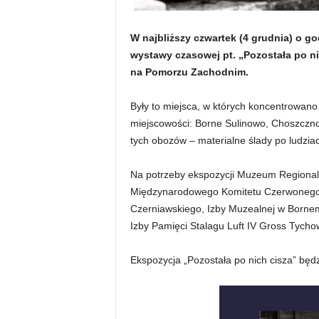
W najbliższy czwartek (4 grudnia) o g
wystawy czasowej pt. „Pozostała po n
na Pomorzu Zachodnim.
Były to miejsca, w których koncentrowano ż
miejscowości: Borne Sulinowo, Choszczno
tych obozów – materialne ślady po ludziac
Na potrzeby ekspozycji Muzeum Regional
Międzynarodowego Komitetu Czerwonego K
Czerniawskiego, Izby Muzealnej w Borne
Izby Pamięci Stalagu Luft IV Gross Tyc
Ekspozycja „Pozostała po nich cisza” będ