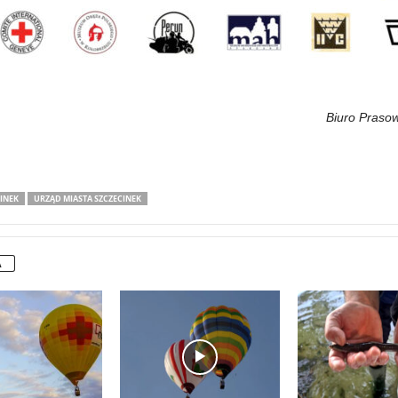
Biuro Prasow
INEK
URZĄD MIASTA SZCZECINEK
A