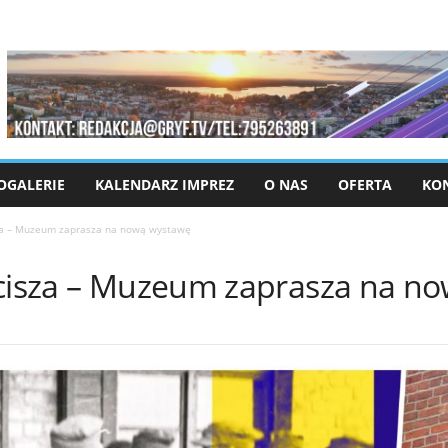
OGALERIE
KALENDARZ IMPREZ
O NAS
OFERTA
KO
sza – Muzeum zaprasza na nową wystawę
 cisza – Muzeum zaprasza na n