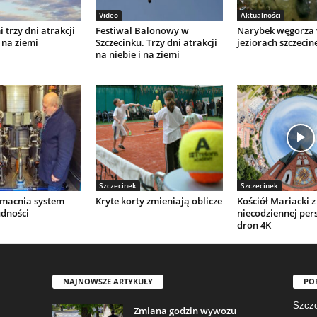
Video
Aktualności
 trzy dni atrakcji
Festiwal Balonowy w
Narybek węgorza
 na ziemi
Szczecinku. Trzy dni atrakcji
jeziorach szczecin
na niebie i na ziemi
Szczecinek
Szczecinek
macnia system
Kryte korty zmieniają oblicze
Kościół Mariacki z
udności
niecodziennej per
dron 4K
NAJNOWSZE ARTYKUŁY
PO
Szcze
Zmiana godzin wywozu