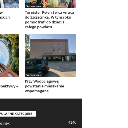
Szczecinek
 w
Tornister Pełen Serca wraca
eckich
do Szczecinka. W tym roku
pomoc trafi do dzieci z
całego powiatu
Szczecinek
Przy Wodociągowej
spektywy –
powstanie mieszkanie
wspomagane
PULARNE KATEGORIE
4140
cinek