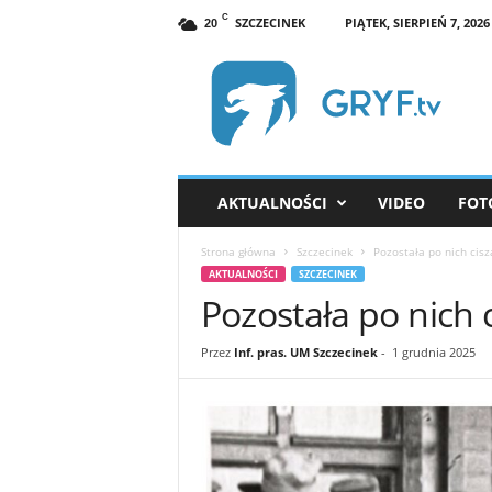
C
SZCZECINEK
PIĄTEK, SIERPIEŃ 7, 2026
20
G
R
Y
F
.
t
v
AKTUALNOŚCI
VIDEO
FOT
S
z
Strona główna
Szczecinek
Pozostała po nich ci
c
AKTUALNOŚCI
SZCZECINEK
z
Pozostała po nich
e
c
i
Przez
Inf. pras. UM Szczecinek
-
1 grudnia 2025
n
e
k