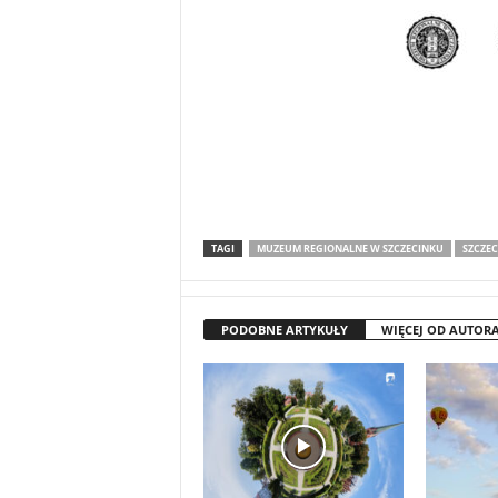
TAGI
MUZEUM REGIONALNE W SZCZECINKU
SZCZEC
PODOBNE ARTYKUŁY
WIĘCEJ OD AUTOR