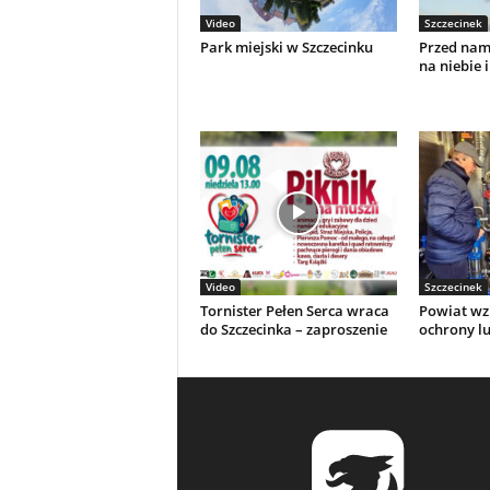
Video
Szczecinek
Park miejski w Szczecinku
Przed nami
na niebie i
Video
Szczecinek
Tornister Pełen Serca wraca
Powiat wz
do Szczecinka – zaproszenie
ochrony l