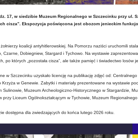
odz. 17, w siedzibie Muzeum Regionalnego w Szczecinku przy ul. S
ich cisza”. Ekspozycja poświęcona jest obozom jenieckim funkcj
ołnierzy koalicji antyhitlerowskiej. Na Pomorzu naziści uruchomili stalag
, Czarne, Dobiegniew, Stargard i Tychowo. Na wystawie zaprezentowan
h, po których „pozostała cisza”, ale także pamięć i świadectwo losów 
ne w Szczecinku uzyskało licencję na publikację zdjęć od: Centraln
rzyża w Genewie. Zabytki i materiały prezentowane na wystawie poc
m Sulinowie, Muzeum Archeologiczno-Historycznego w Stargardzie, 
how przy Liceum Ogólnokształcącym w Tychowie, Muzeum Regionalnego
zie dostępna dla zwiedzających do końca lutego 2026 roku.