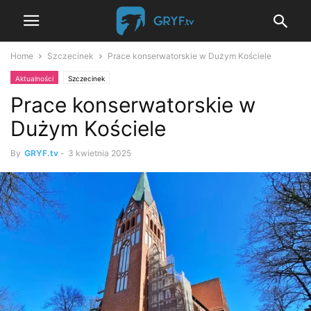
Home
Szczecinek
Prace konserwatorskie w Dużym Kościele
Aktualności
Szczecinek
Prace konserwatorskie w
Dużym Kościele
By
GRYF.tv
-
3 kwietnia 2025