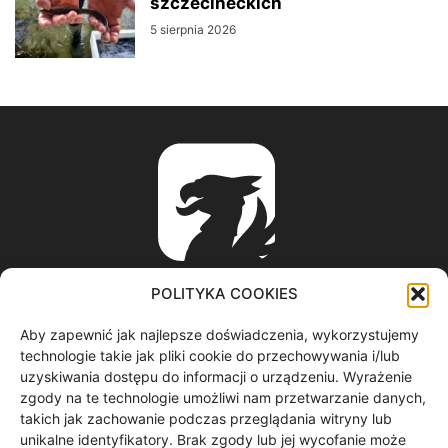
szczecineckich
5 sierpnia 2026
POLITYKA COOKIES
Aby zapewnić jak najlepsze doświadczenia, wykorzystujemy
ABOUT US
technologie takie jak pliki cookie do przechowywania i/lub
uzyskiwania dostępu do informacji o urządzeniu. Wyrażenie
zgody na te technologie umożliwi nam przetwarzanie danych,
informacje z regionu / nagrania filmowe / produkcja video /
takich jak zachowanie podczas przeglądania witryny lub
spoty reklamowe / materiały graficzne
unikalne identyfikatory. Brak zgody lub jej wycofanie może