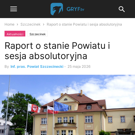
Home
Szczecinek
Raport o stanie Powiatu i sesja absolutoryjna
Aktualności
Szczecinek
Raport o stanie Powiatu i
sesja absolutoryjna
By
Inf. pras. Powiat Szczecinecki
-
25 maja 2026