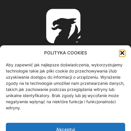
POLITYKA COOKIES
Aby zapewnić jak najlepsze doświadczenia, wykorzystujemy
ABOUT US
technologie takie jak pliki cookie do przechowywania i/lub
uzyskiwania dostępu do informacji o urządzeniu. Wyrażenie
zgody na te technologie umożliwi nam przetwarzanie danych,
informacje z regionu / nagrania filmowe / produkcja video /
takich jak zachowanie podczas przeglądania witryny lub
spoty reklamowe / materiały graficzne
unikalne identyfikatory. Brak zgody lub jej wycofanie może
Contact us:
redakcja@gryf.tv
negatywnie wpłynąć na niektóre funkcje i funkcjonalności
witryny.
FOLLOW US
Akceptuj