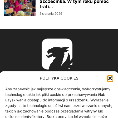
Szczecinka. W tym roku pomoc
trafi...
5 sierpnia 2026
POLITYKA COOKIES
Aby zapewnić jak najlepsze doświadczenia, wykorzystujemy
ABOUT US
technologie takie jak pliki cookie do przechowywania i/lub
uzyskiwania dostępu do informacji o urządzeniu. Wyrażenie
zgody na te technologie umożliwi nam przetwarzanie danych,
informacje z regionu / nagrania filmowe / produkcja video /
takich jak zachowanie podczas przeglądania witryny lub
spoty reklamowe / materiały graficzne
unikalne identyfikatory. Brak zgody lub jej wycofanie może