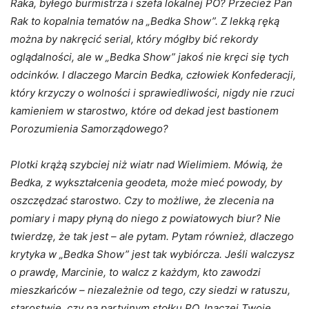
Raka, byłego burmistrza i szefa lokalnej PO? Przecież Pan
Rak to kopalnia tematów na „Bedka Show”. Z lekką ręką
można by nakręcić serial, który mógłby bić rekordy
oglądalności, ale w „Bedka Show” jakoś nie kręci się tych
odcinków. I dlaczego Marcin Bedka, człowiek Konfederacji,
który krzyczy o wolności i sprawiedliwości, nigdy nie rzuci
kamieniem w starostwo, które od dekad jest bastionem
Porozumienia Samorządowego?
Plotki krążą szybciej niż wiatr nad Wielimiem. Mówią, że
Bedka, z wykształcenia geodeta, może mieć powody, by
oszczędzać starostwo. Czy to możliwe, że zlecenia na
pomiary i mapy płyną do niego z powiatowych biur? Nie
twierdzę, że tak jest – ale pytam. Pytam również, dlaczego
krytyka w „Bedka Show” jest tak wybiórcza. Jeśli walczysz
o prawdę, Marcinie, to walcz z każdym, kto zawodzi
mieszkańców – niezależnie od tego, czy siedzi w ratuszu,
starostwie, czy na partyjnym stołku PO. Inaczej Twoje