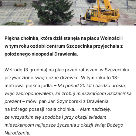
Piękna choinka, która dziś stanęła na placu Wolności i
w tym roku ozdobi centrum Szczecinka przyjechała z
położonego nieopodal Drawienia.
W środę (3 grudnia) na plac przed ratuszem w Szczecinku
przywieziono świąteczne drzewko. W tym roku to 13-
metrowa, piękna jodła.
– Ma ponad 20 lat i bardzo urosła,
więc zaproponowałem, że zrobię mieszkańcom Szczecinka
prezent –
mówi pan Jan Szymborski z Drawienia,
na którego posesji rosła choinka.
– Mam nadzieję,
że wszystkim się spodoba i przy okazji składam
mieszkańcom najlepsze życzenia z okazji świąt Bożego
Narodzenia.