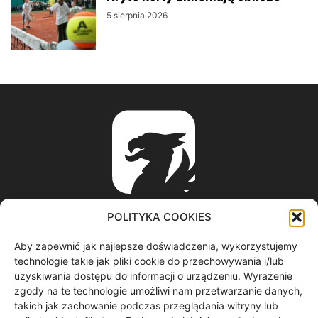
5 sierpnia 2026
POLITYKA COOKIES
Aby zapewnić jak najlepsze doświadczenia, wykorzystujemy
ABOUT US
technologie takie jak pliki cookie do przechowywania i/lub
uzyskiwania dostępu do informacji o urządzeniu. Wyrażenie
zgody na te technologie umożliwi nam przetwarzanie danych,
informacje z regionu / nagrania filmowe / produkcja video /
takich jak zachowanie podczas przeglądania witryny lub
spoty reklamowe / materiały graficzne