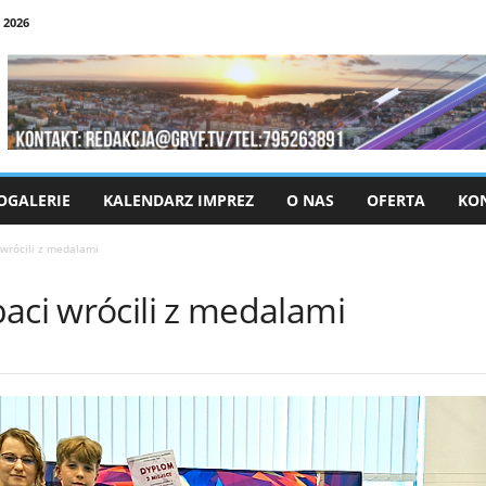
 2026
OGALERIE
KALENDARZ IMPREZ
O NAS
OFERTA
KO
 wrócili z medalami
aci wrócili z medalami