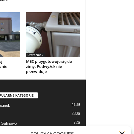
Szczecinek
ej
MEC przygotowuje się do
anie
zimy. Podwyżek nie
przewiduje
PULARNE KATEGORIE
4139
cinek
2806
726
 Sulinowo
712
 Szczecinek
POLITYKA COOKIES