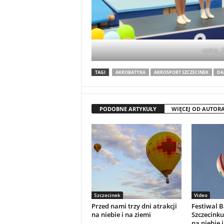
oplus_
TAGI
AKROBATYKA
AKROSPORT SZCZECINEK
DA
PODOBNE ARTYKUŁY
WIĘCEJ OD AUTOR
Szczecinek
Video
Przed nami trzy dni atrakcji
Festiwal 
na niebie i na ziemi
Szczecinku.
na niebie i