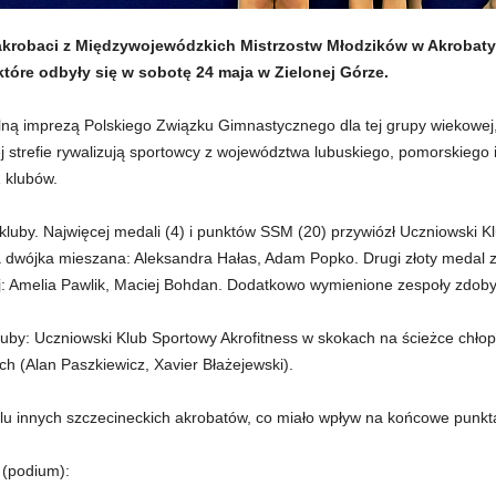
 akrobaci z Międzywojewódzkich Mistrzostw Młodzików w Akrobaty
które odbyły się w sobotę 24 maja w Zielonej Górze.
lną imprezą Polskiego Związku Gimnastycznego dla tej grupy wiekowej, 
strefie rywalizują sportowcy z województwa lubuskiego, pomorskiego
 klubów.
luby. Najwięcej medali (4) i punktów SSM (20) przywiózł Uczniowski Kl
 dwójka mieszana: Aleksandra Hałas, Adam Popko. Drugi złoty medal zd
j: Amelia Pawlik, Maciej Bohdan. Dodatkowo wymienione zespoły zdoby
uby: Uczniowski Klub Sportowy Akrofitness w skokach na ścieżce chło
 (Alan Paszkiewicz, Xavier Błażejewski).
lu innych szczecineckich akrobatów, co miało wpływ na końcowe punkt
 (podium):