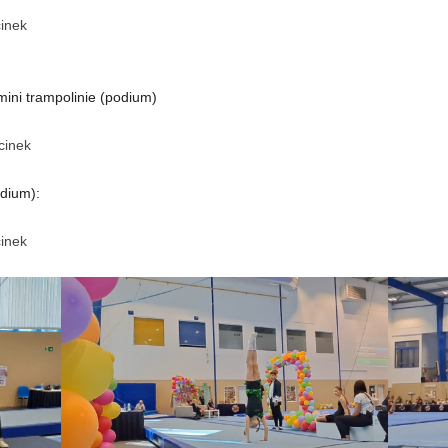
inek
ini trampolinie (podium)
cinek
dium):
cinek