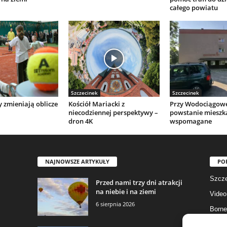
całego powiatu
Szczecinek
Szczecinek
y zmieniają oblicze
Kościół Mariacki z
Przy Wodociągow
niecodziennej perspektywy –
powstanie mieszk
dron 4K
wspomagane
NAJNOWSZE ARTYKUŁY
PO
Szcze
Przed nami trzy dni atrakcji
na niebie i na ziemi
Video
6 sierpnia 2026
Borne
Gmina