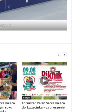
oplus_0
Video
erca wraca
Tornister Pełen Serca wraca
tym roku
do Szczecinka – zaproszenie
eci z