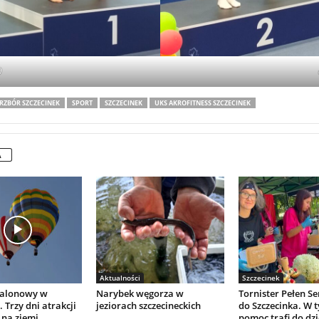
0
RZBÓR SZCZECINEK
SPORT
SZCZECINEK
UKS AKROFITNESS SZCZECINEK
A
Aktualności
Szczecinek
Balonowy w
Narybek węgorza w
Tornister Pełen S
 Trzy dni atrakcji
jeziorach szczecineckich
do Szczecinka. W 
 na ziemi
pomoc trafi do dzi