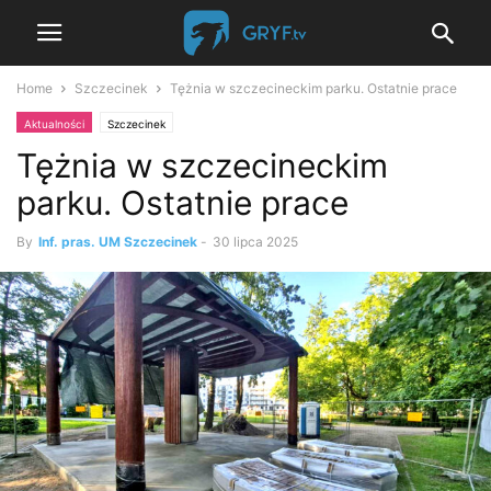
Home
Szczecinek
Tężnia w szczecineckim parku. Ostatnie prace
Aktualności
Szczecinek
Tężnia w szczecineckim
parku. Ostatnie prace
By
Inf. pras. UM Szczecinek
-
30 lipca 2025