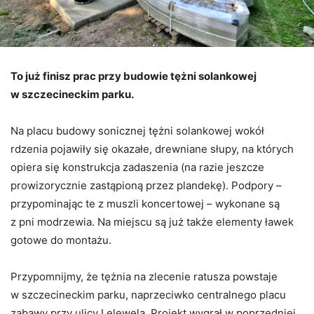
To już finisz prac przy budowie tężni solankowej
w szczecineckim parku.
Na placu budowy sonicznej tężni solankowej wokół
rdzenia pojawiły się okazałe, drewniane słupy, na których
opiera się konstrukcja zadaszenia (na razie jeszcze
prowizorycznie zastąpioną przez plandekę). Podpory –
przypominając te z muszli koncertowej – wykonane są
z pni modrzewia. Na miejscu są już także elementy ławek
gotowe do montażu.
Przypomnijmy, że tężnia na zlecenie ratusza powstaje
w szczecineckim parku, naprzeciwko centralnego placu
zabawy przy ulicy Lelewela. Projekt wygrał w poprzedniej