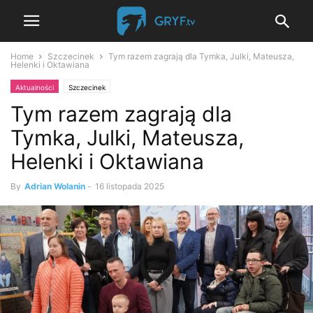
Home
Szczecinek
Tym razem zagrają dla Tymka, Julki, Mateusza,
Helenki i Oktawiana
Aktualności
Szczecinek
Tym razem zagrają dla
Tymka, Julki, Mateusza,
Helenki i Oktawiana
By
Adrian Wolanin
-
16 listopada 2025