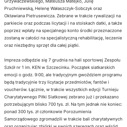
Grzywaczewskiego, Mateusza Matejko, Julię
Pruchniewską, Helenę Wałaszczyk-Sobczyk oraz
Oktawiana Pietrusewicza. Zebrane w trakcie rywalizacji na
parkiecie oraz podczas licytacji i na stoiskach datki, a także
poprzez wpłaty na specjalnego konto środki przeznaczone
zostaną w całości na specjalistyczną rehabilitację, leczenie
oraz niezbędny sprzęt dla całej piątki.
Impreza odbędzie się 7 grudnia na hali sportowej Zespołu
Szkół nr 1 im. KEN w Szczecinku. Początek siatkarskich
emocji o godz. 9:00, ale tradycyjnym gwoździem programu
będą tradycyjnie trzy licytacje przedmiotów, fantów i
voucherów. Łącznie, w trakcie wszystkich edycji Turnieju
Charytatywnego Piłki Siatkowej zebrano już i przekazano
potrzebującym blisko 700 tys. zł. Na tym jednak nie koniec:
ponad 300 tys. zł członkowie Porozumienia
Samorządowego zgromadzili w trakcie bali charytatywnych
oraz organizując zbiórki w swoich szeregach oraz wśród