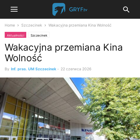
Home
Szczecinek
Wakacyjna przemiana Kina Wolność
Aktualności
Szczecinek
Wakacyjna przemiana Kina
Wolność
By
Inf. pras. UM Szczecinek
-
22 czerwca 2026