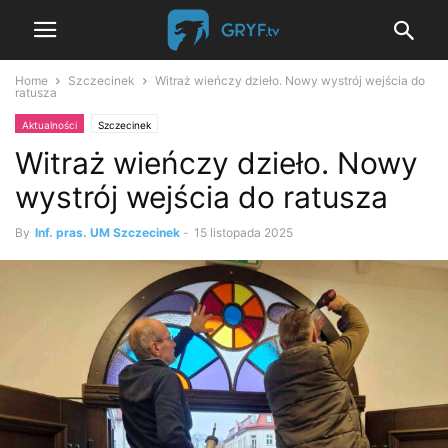
Home
Szczecinek
Witraż wieńczy dzieło. Nowy wystrój wejścia do
ratusza
Aktualności
Szczecinek
Witraż wieńczy dzieło. Nowy
wystrój wejścia do ratusza
By
Inf. pras. UM Szczecinek
-
15 listopada 2025