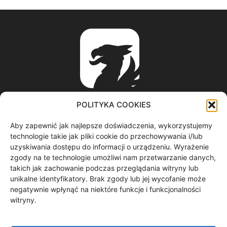
POLITYKA COOKIES
Aby zapewnić jak najlepsze doświadczenia, wykorzystujemy
ABOUT US
technologie takie jak pliki cookie do przechowywania i/lub
uzyskiwania dostępu do informacji o urządzeniu. Wyrażenie
zgody na te technologie umożliwi nam przetwarzanie danych,
informacje z regionu / nagrania filmowe / produkcja video /
takich jak zachowanie podczas przeglądania witryny lub
spoty reklamowe / materiały graficzne
unikalne identyfikatory. Brak zgody lub jej wycofanie może
Contact us:
redakcja@gryf.tv
negatywnie wpłynąć na niektóre funkcje i funkcjonalności
witryny.
FOLLOW US