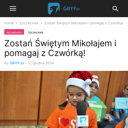
Home
Szczecinek
Zostań Świętym Mikołajem i pomagaj z Czwórką!
Aktualności
Szczecinek
Zostań Świętym Mikołajem i
pomagaj z Czwórką!
By
GRYF.tv
-
12 grudnia 2024