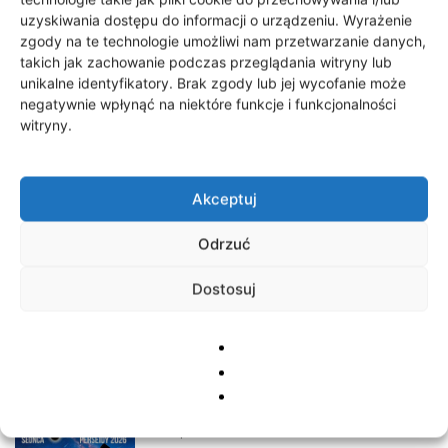
uzyskiwania dostępu do informacji o urządzeniu. Wyrażenie
zgody na te technologie umożliwi nam przetwarzanie danych,
takich jak zachowanie podczas przeglądania witryny lub
unikalne identyfikatory. Brak zgody lub jej wycofanie może
negatywnie wpłynąć na niektóre funkcje i funkcjonalności
witryny.
Akceptuj
Odrzuć
TAGS
Akcja charytatywna
Szczecinek
Dostosuj
Szkoła Podstawowa nr 4 w Szczecinku
RELATED ARTICLES
Zaćmienie Słońca i Perseidy
9 sierpnia 2026