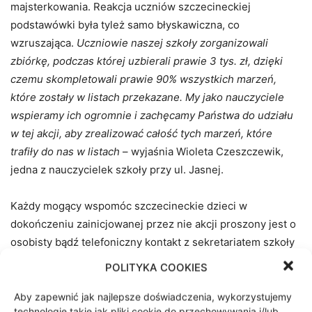
majsterkowania. Reakcja uczniów szczecineckiej
podstawówki była tyleż samo błyskawiczna, co
wzruszająca.
Uczniowie naszej szkoły zorganizowali
zbiórkę, podczas której uzbierali prawie 3 tys. zł, dzięki
czemu skompletowali prawie 90% wszystkich marzeń,
które zostały w listach przekazane. My jako nauczyciele
wspieramy ich ogromnie i zachęcamy Państwa do udziału
w tej akcji, aby zrealizować całość tych marzeń, które
trafiły do nas w listach
– wyjaśnia Wioleta Czeszczewik,
jedna z nauczycielek szkoły przy ul. Jasnej.
Każdy mogący wspomóc szczecineckie dzieci w
dokończeniu zainicjowanej przez nie akcji proszony jest o
osobisty bądź telefoniczny kontakt z sekretariatem szkoły
(tel. 94 37 235 89). Więcej szczegółów w naszym
POLITYKA COOKIES
materiale video.
Aby zapewnić jak najlepsze doświadczenia, wykorzystujemy
technologie takie jak pliki cookie do przechowywania i/lub