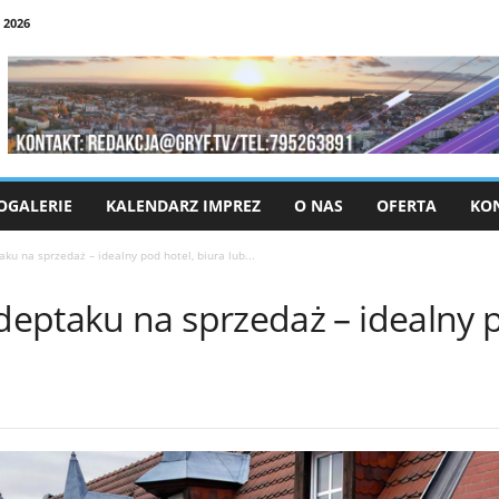
 2026
OGALERIE
KALENDARZ IMPREZ
O NAS
OFERTA
KO
u na sprzedaż – idealny pod hotel, biura lub...
eptaku na sprzedaż – idealny po