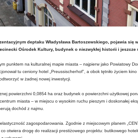
zentacyjnym deptaku Władysława Bartoszewskiego, pojawia się w
cinecki Ośrodek Kultury, budynek o niezwykłej historii i jeszcze
ym punktem na kulturalnej mapie miasta – najpierw jako Powiatowy Do
jonował tu ceniony hotel „Preussischerhof”, a obok tętniło życiem kino 
 odtworzyć w żadnej nowej inwestycji.
znej powierzchni 0,0854 ha oraz budynek o powierzchni użytkowej pon
centrum miasta – w miejscu o wysokim ruchu pieszym i doskonałej ek
enerują dochód z najmu.
est elastyczność zagospodarowania. Zgodnie z miejscowym planem „CE
co otwiera drogę do realizacji prestiżowego projektu: butikowego hot
 z usługami.