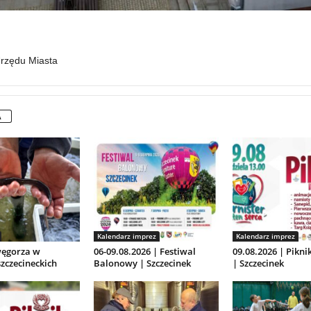
Urzędu Miasta
A
Kalendarz imprez
Kalendarz imprez
ęgorza w
06-09.08.2026 | Festiwal
09.08.2026 | Pikni
szczecineckich
Balonowy | Szczecinek
| Szczecinek