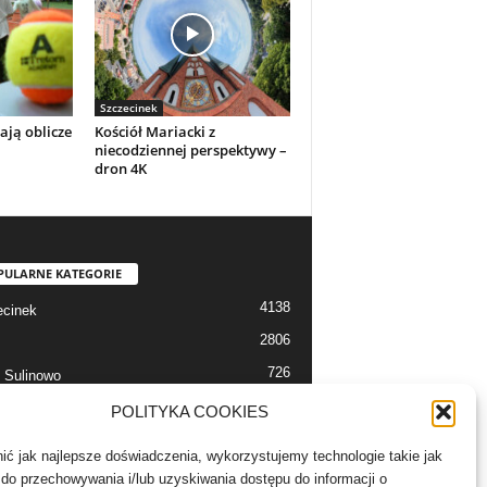
Szczecinek
ają oblicze
Kościół Mariacki z
niecodziennej perspektywy –
dron 4K
PULARNE KATEGORIE
4138
cinek
2806
726
 Sulinowo
712
 Szczecinek
POLITYKA COOKIES
633
alerie
ć jak najlepsze doświadczenia, wykorzystujemy technologie takie jak
526
 Bór
e do przechowywania i/lub uzyskiwania dostępu do informacji o