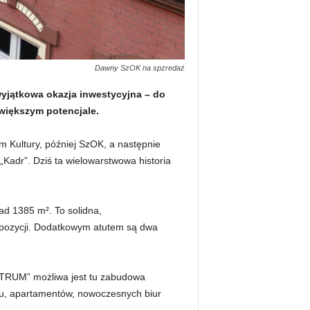
Dawny SzOK na spzredaż
yjątkowa okazja inwestycyjna – do
 większym potencjale.
m Kultury, później SzOK, a następnie
„Kadr”. Dziś ta wielowarstwowa historia
ad 1385 m². To solidna,
spozycji. Dodatkowym atutem są dwa
NTRUM” możliwa jest tu zabudowa
elu, apartamentów, nowoczesnych biur