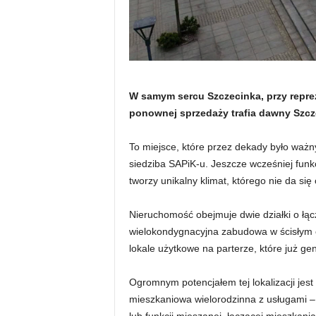
W samym sercu Szczecinka, przy repre
ponownej sprzedaży trafia dawny Szcze
To miejsce, które przez dekady było ważn
siedziba SAPiK-u. Jeszcze wcześniej funkc
tworzy unikalny klimat, którego nie da się
Nieruchomość obejmuje dwie działki o łąc
wielokondygnacyjna zabudowa w ścisłym 
lokale użytkowe na parterze, które już g
Ogromnym potencjałem tej lokalizacji j
mieszkaniowa wielorodzinna z usługami – 
lub funkcji mieszanej, łączącej mieszkania