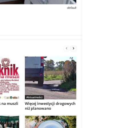
default
Aktualności
k na muszli
Więcej inwestycji drogowych
niż planowano