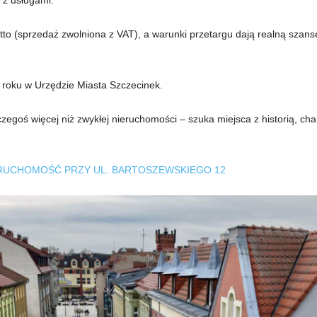
to (sprzedaż zwolniona z VAT), a warunki przetargu dają realną szan
 roku w Urzędzie Miasta Szczecinek.
 czegoś więcej niż zwykłej nieruchomości – szuka miejsca z historią, 
RUCHOMOŚĆ PRZY UL. BARTOSZEWSKIEGO 12