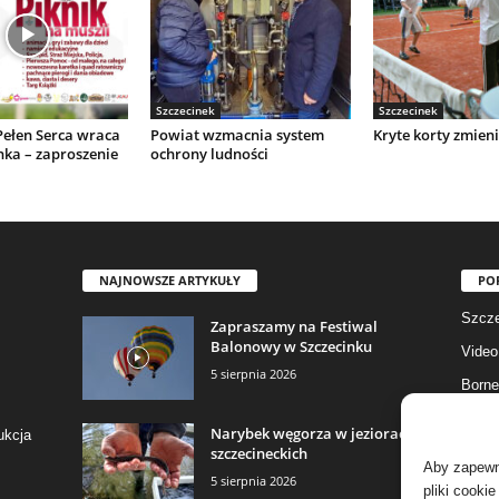
Szczecinek
Szczecinek
Pełen Serca wraca
Powiat wzmacnia system
Kryte korty zmieni
nka – zaproszenie
ochrony ludności
NAJNOWSZE ARTYKUŁY
PO
Szcze
Zapraszamy na Festiwal
Balonowy w Szczecinku
Video
5 sierpnia 2026
Borne
Gmina
Narybek węgorza w jeziorach
ukcja
szczecineckich
Fotog
Aby zapewni
5 sierpnia 2026
Biały
pliki cooki