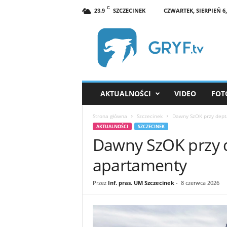
C
SZCZECINEK
CZWARTEK, SIERPIEŃ 6,
23.9
G
R
Y
F
.
t
v
AKTUALNOŚCI
VIDEO
FOT
S
z
Strona główna
Szczecinek
Dawny SzOK przy deptak
c
AKTUALNOŚCI
SZCZECINEK
z
Dawny SzOK przy d
e
c
apartamenty
i
n
Przez
Inf. pras. UM Szczecinek
-
8 czerwca 2026
e
k