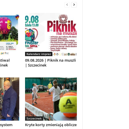
Kalendarz imprez
stiwal
09.08.2026 | Piknik na muszli
inek
| Szczecinek
Szczecinek
system
Kryte korty zmieniają oblicze