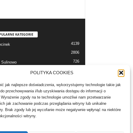
PULARNE KATEGORIE
4139
cinek
2806
726
 Sulinowo
712
 Szczecinek
POLITYKA COOKIES
633
alerie
ć jak najlepsze doświadczenia, wykorzystujemy technologie takie jak
526
 Bór
e do przechowywania i/lub uzyskiwania dostępu do informacji o
503
 Wyrażenie zgody na te technologie umożliwi nam przetwarzanie
lności
ich jak zachowanie podczas przeglądania witryny lub unikalne
ory. Brak zgody lub jej wycofanie może negatywnie wpłynąć na niektóre
nkcjonalności witryny.