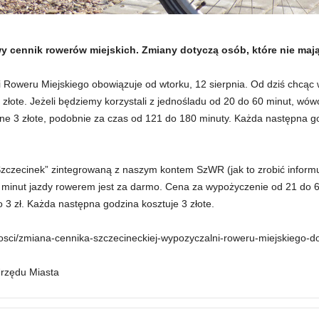
 cennik rowerów miejskich. Zmiany dotyczą osób, które nie maj
 Roweru Miejskiego obowiązuje od wtorku, 12 sierpnia. Od dziś chcąc
złote. Jeżeli będziemy korzystali z jednośladu od 20 do 60 minut, wów
jne 3 złote, podobnie za czas od 121 do 180 minuty. Każda następna g
zczecinek” zintegrowaną z naszym kontem SzWR (jak to zrobić informuj
 minut jazdy rowerem jest za darmo. Cena za wypożyczenie od 21 do 6
o 3 zł. Każda następna godzina kosztuje 3 złote.
alnosci/zmiana-cennika-szczecineckiej-wypozyczalni-roweru-miejskiego-
Urzędu Miasta