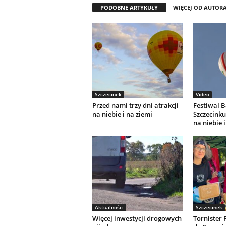
PODOBNE ARTYKUŁY
WIĘCEJ OD AUTOR
Szczecinek
Video
Przed nami trzy dni atrakcji
Festiwal 
na niebie i na ziemi
Szczecinku.
na niebie i
Aktualności
Szczecinek
Więcej inwestycji drogowych
Tornister 