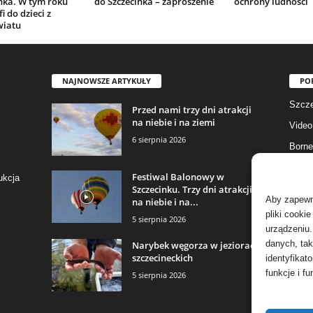
nka. W tym roku
do Szczecinka – zaproszenie
ochrony ludności
i do dzieci z
wiatu
NAJNOWSZE ARTYKUŁY
PO
Szcze
Przed nami trzy dni atrakcji
na niebie i na ziemi
Video
6 sierpnia 2026
Borne
Gmina
Festiwal Balonowy w
ukcja
Szczecinku. Trzy dni atrakcji
Fotog
Aby zapewni
na niebie i na...
Biały
pliki cooki
5 sierpnia 2026
urządzeniu.
Aktua
danych, tak
Narybek węgorza w jeziorach
szczecineckich
identyfikat
funkcje i fu
5 sierpnia 2026