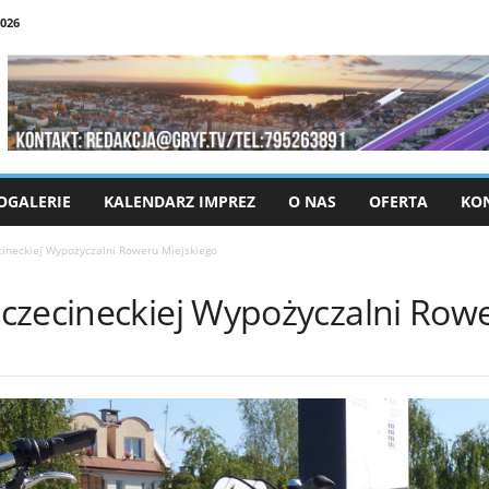
026
OGALERIE
KALENDARZ IMPREZ
O NAS
OFERTA
KO
ineckiej Wypożyczalni Roweru Miejskiego
czecineckiej Wypożyczalni Rowe