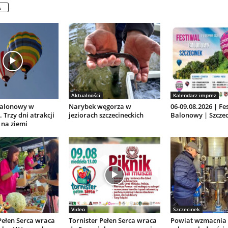
A
Aktualności
Kalendarz imprez
Balonowy w
Narybek węgorza w
06-09.08.2026 | Fe
 Trzy dni atrakcji
jeziorach szczecineckich
Balonowy | Szczec
 na ziemi
Video
Szczecinek
Pełen Serca wraca
Tornister Pełen Serca wraca
Powiat wzmacnia 