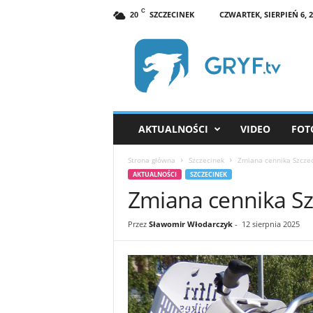
C
SZCZECINEK
CZWARTEK, SIERPIEŃ 6, 2
20
G
R
Y
F
.
t
v
AKTUALNOŚCI
VIDEO
FOT
S
z
Strona główna
Szczecinek
Zmiana cennika Szczec
c
AKTUALNOŚCI
SZCZECINEK
z
Zmiana cennika Sz
e
c
i
Przez
Sławomir Włodarczyk
-
12 sierpnia 2025
n
e
k