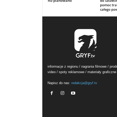
niż planowano
do Szczeci
pomoc traf
całego po
informacje z regionu / nagrania filmowe / prod
video / spoty reklamowe / materiały graficzne
Napisz do nas:
redakcja@gryf.tv