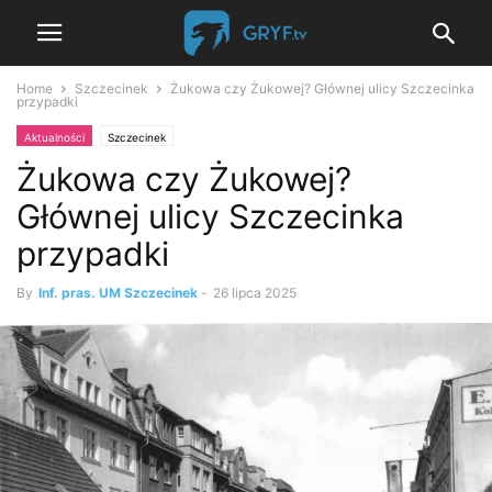
Home
Szczecinek
Żukowa czy Żukowej? Głównej ulicy Szczecinka
przypadki
Aktualności
Szczecinek
Żukowa czy Żukowej?
Głównej ulicy Szczecinka
przypadki
By
Inf. pras. UM Szczecinek
-
26 lipca 2025