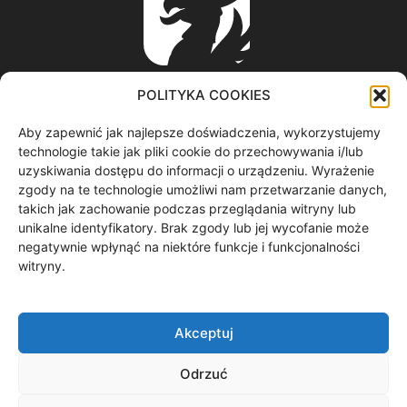
POLITYKA COOKIES
Aby zapewnić jak najlepsze doświadczenia, wykorzystujemy
ABOUT US
technologie takie jak pliki cookie do przechowywania i/lub
uzyskiwania dostępu do informacji o urządzeniu. Wyrażenie
zgody na te technologie umożliwi nam przetwarzanie danych,
informacje z regionu / nagrania filmowe / produkcja video /
takich jak zachowanie podczas przeglądania witryny lub
spoty reklamowe / materiały graficzne
unikalne identyfikatory. Brak zgody lub jej wycofanie może
Contact us:
redakcja@gryf.tv
negatywnie wpłynąć na niektóre funkcje i funkcjonalności
witryny.
FOLLOW US
Akceptuj
Odrzuć