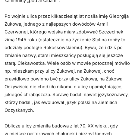
kamienicy „pod arkadami”.
Po wojnie ulica przez kilkadziesiąt lat nosiła imię Gieorgija
Żukowa, jednego z najlepszych dowódców Armii
Czerwonej, którego wojska miały zdobywać Szczecinek
zimą 1945 roku (ostatecznie na życzenie Stalina robiły to
oddziały podległe Rokossowskiemu). Bywa, że i dziś po
zmianie nazwy, starsi mieszkańcy posługują się jeszcze
starą. Ciekawostka. Wiele osób w mowie potocznej mówiło
np. mieszkam przy ulicy Żukowej, na Żukowej, choć
prawidłowo powinno być przy ulicy Żukowa, na Żukowa.
Oczywiście nie chodziło nikomu o ulicę upamiętniającej
jakiegoś chrabąszcza. Sprawę badali nawet językoznawcy,
którzy badali, jak ewoluował język polski na Ziemiach
Odzyskanych.
Oblicze ulicy zmieniła budowa z lat 70. XX wieku, gdy
w miejsce parterowych chałupek i niezbyt ładnych