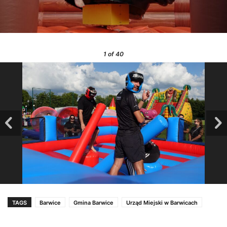
1
of 40
TAGS
Barwice
Gmina Barwice
Urząd Miejski w Barwicach