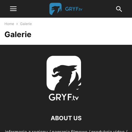
Home
Galerie
Galerie
ABOUT US
informacje z regionu / nagrania filmowe / produkcja video /