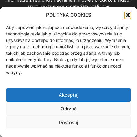
spoty reklamowe / materiały graficzne
POLITYKA COOKIES
Contact us:
redakcja@gryf.tv
Aby zapewnić jak najlepsze doświadczenia, wykorzystujemy
technologie takie jak pliki cookie do przechowywania i/lub
FOLLOW US
uzyskiwania dostępu do informacji o urządzeniu. Wyrażenie
zgody na te technologie umożliwi nam przetwarzanie danych,
takich jak zachowanie podczas przeglądania witryny lub
unikalne identyfikatory. Brak zgody lub jej wycofanie może
negatywnie wpłynąć na niektóre funkcje i funkcjonalności
witryny.
©
GRYF.tv Szczecinek
© 2026
Akceptuj
Odrzuć
Dostosuj