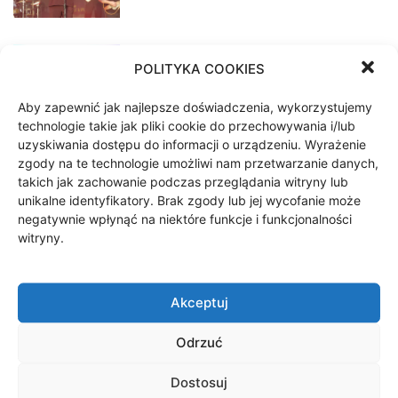
Grubson – koncert Art Piknik
POLITYKA COOKIES
Festival 2026
25 lipca 2026
Aby zapewnić jak najlepsze doświadczenia, wykorzystujemy
technologie takie jak pliki cookie do przechowywania i/lub
uzyskiwania dostępu do informacji o urządzeniu. Wyrażenie
Festiwalowe Lato w Szczecinku
zgody na te technologie umożliwi nam przetwarzanie danych,
25 czerwca 2026
takich jak zachowanie podczas przeglądania witryny lub
unikalne identyfikatory. Brak zgody lub jej wycofanie może
negatywnie wpłynąć na niektóre funkcje i funkcjonalności
witryny.
Koncert plenerowy Szkoły
Muzycznej w Szczecinku
9 czerwca 2026
Akceptuj
Odrzuć
1
2
3
Dostosuj