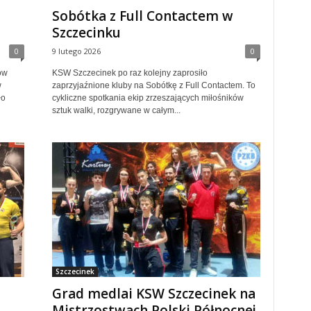
Sobótka z Full Contactem w
Szczecinku
0
9 lutego 2026
0
ów
KSW Szczecinek po raz kolejny zaprosiło
w
zaprzyjaźnione kluby na Sobótkę z Full Contactem. To
ło
cykliczne spotkania ekip zrzeszających miłośników
sztuk walki, rozgrywane w całym...
Szczecinek
Grad medlai KSW Szczecinek na
Mistrzostwach Polski Północnej