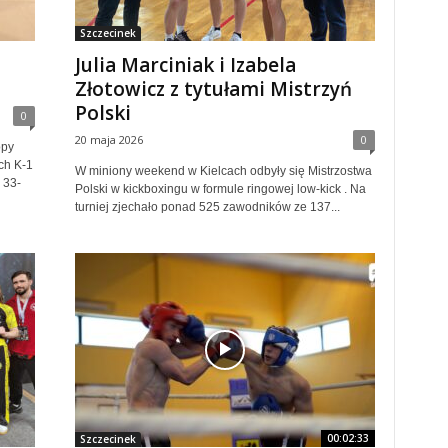
Szczecinek
Julia Marciniak i Izabela
Złotowicz z tytułami Mistrzyń
Polski
0
20 maja 2026
0
opy
ch K-1
W miniony weekend w Kielcach odbyły się Mistrzostwa
 33-
Polski w kickboxingu w formule ringowej low-kick . Na
turniej zjechało ponad 525 zawodników ze 137...
00:02:33
Szczecinek