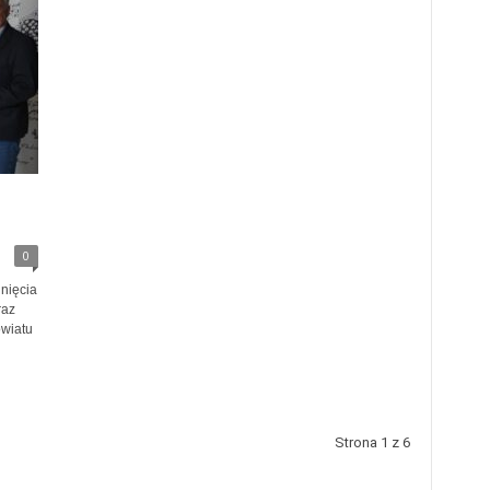
0
gnięcia
raz
wiatu
Strona 1 z 6