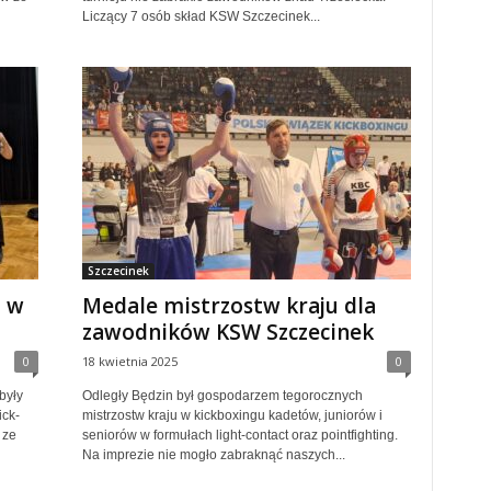
Liczący 7 osób skład KSW Szczecinek...
Szczecinek
a w
Medale mistrzostw kraju dla
zawodników KSW Szczecinek
0
18 kwietnia 2025
0
były
Odległy Będzin był gospodarzem tegorocznych
ick-
mistrzostw kraju w kickboxingu kadetów, juniorów i
 ze
seniorów w formułach light-contact oraz pointfighting.
Na imprezie nie mogło zabraknąć naszych...