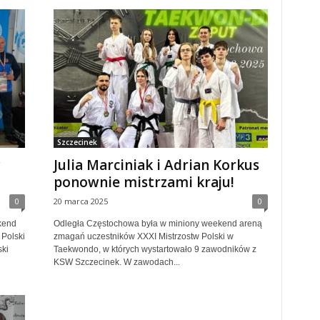
Szczecinek
w
Julia Marciniak i Adrian Korkus
ponownie mistrzami kraju!
0
20 marca 2025
0
kend
Odległa Częstochowa była w miniony weekend areną
Polski
zmagań uczestników XXXI Mistrzostw Polski w
ski
Taekwondo, w których wystartowało 9 zawodników z
KSW Szczecinek. W zawodach...