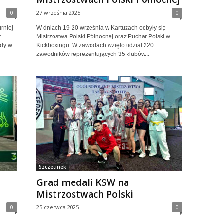
0
27 września 2025
0
rniej
W dniach 19-20 września w Kartuzach odbyły się
r
Mistrzostwa Polski Północnej oraz Puchar Polski w
ody w
Kickboxingu. W zawodach wzięło udział 220
zawodników reprezentujących 35 klubów...
Szczecinek
Grad medali KSW na
Mistrzostwach Polski
0
25 czerwca 2025
0