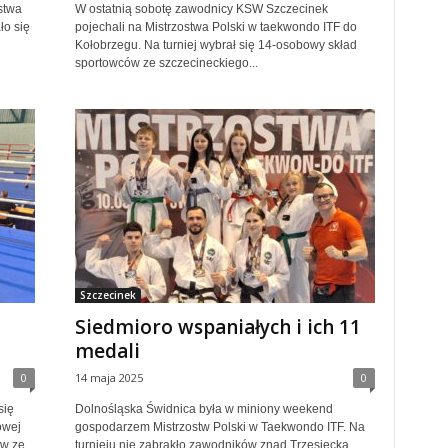
stwa
W ostatnią sobotę zawodnicy KSW Szczecinek
ło się
pojechali na Mistrzostwa Polski w taekwondo ITF do
Kołobrzegu. Na turniej wybrał się 14-osobowy skład
sportowców ze szczecineckiego...
Szczecinek
Siedmioro wspaniałych i ich 11
medali
0
14 maja 2025
0
się
Dolnośląska Świdnica była w miniony weekend
owej
gospodarzem Mistrzostw Polski w Taekwondo ITF. Na
ów ze
turnieju nie zabrakło zawodników znad Trzesiecka.