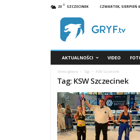
C
SZCZECINEK
CZWARTEK, SIERPIEŃ 6,
20
G
R
Y
F
.
t
v
AKTUALNOŚCI
VIDEO
FOT
S
z
Strona główna
Tagi
KSW Szczecinek
c
Tag: KSW Szczecinek
z
e
c
i
n
e
k