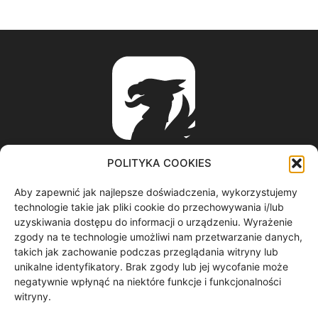
POLITYKA COOKIES
Aby zapewnić jak najlepsze doświadczenia, wykorzystujemy
ABOUT US
technologie takie jak pliki cookie do przechowywania i/lub
uzyskiwania dostępu do informacji o urządzeniu. Wyrażenie
zgody na te technologie umożliwi nam przetwarzanie danych,
informacje z regionu / nagrania filmowe / produkcja video /
takich jak zachowanie podczas przeglądania witryny lub
spoty reklamowe / materiały graficzne
unikalne identyfikatory. Brak zgody lub jej wycofanie może
Contact us:
redakcja@gryf.tv
negatywnie wpłynąć na niektóre funkcje i funkcjonalności
witryny.