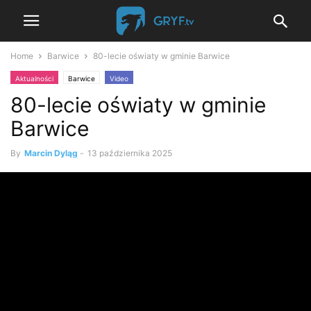
Home
Barwice
80-lecie oświaty w gminie Barwice
Aktualności
Barwice
Video
80-lecie oświaty w gminie
Barwice
By
Marcin Dyląg
-
13 października 2025