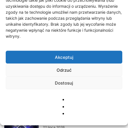
technologie takie jak pliki cookie do przechowywania i/lub
31 lipca 2026
uzyskiwania dostępu do informacji o urządzeniu. Wyrażenie
zgody na te technologie umożliwi nam przetwarzanie danych,
takich jak zachowanie podczas przeglądania witryny lub
200 tys. zł na lokalne inicjatywy
unikalne identyfikatory. Brak zgody lub jej wycofanie może
23 lipca 2026
negatywnie wpłynąć na niektóre funkcje i funkcjonalności
witryny.
200 tys. zł na lokalne inicjatywy
Akceptuj
23 lipca 2026
Odrzuć
Dostosuj
Dni Barwic – dzień II
22 lipca 2026
Dni Barwic – dzień I
22 lipca 2026