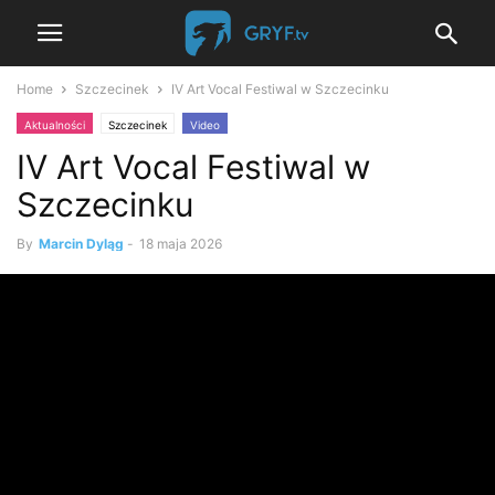
Home
Szczecinek
IV Art Vocal Festiwal w Szczecinku
Aktualności
Szczecinek
Video
IV Art Vocal Festiwal w
Szczecinku
By
Marcin Dyląg
-
18 maja 2026