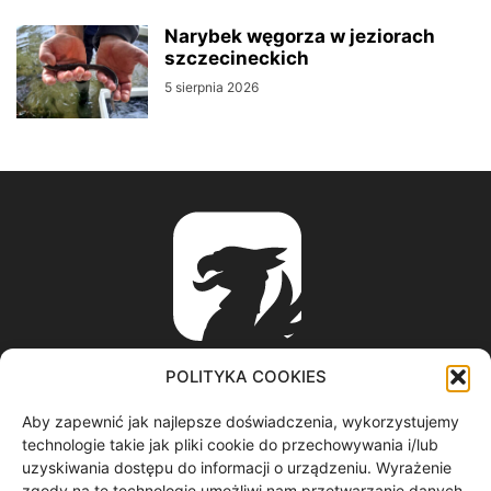
Narybek węgorza w jeziorach
szczecineckich
5 sierpnia 2026
POLITYKA COOKIES
Aby zapewnić jak najlepsze doświadczenia, wykorzystujemy
ABOUT US
technologie takie jak pliki cookie do przechowywania i/lub
uzyskiwania dostępu do informacji o urządzeniu. Wyrażenie
zgody na te technologie umożliwi nam przetwarzanie danych,