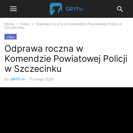
Home
Video
Odprawa roczna w Komendzie Powiatowej Policji w
Szczecinku
Video
Odprawa roczna w
Komendzie Powiatowej Policji
w Szczecinku
By
GRYF.tv
-
11 lutego 2026