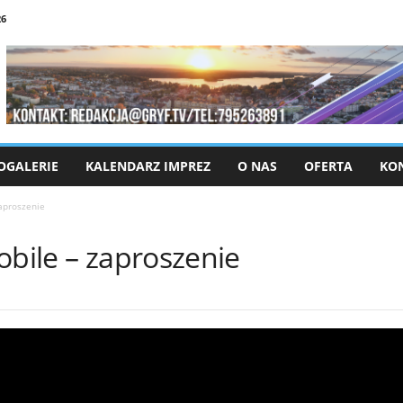
26
OGALERIE
KALENDARZ IMPREZ
O NAS
OFERTA
KO
zaproszenie
obile – zaproszenie