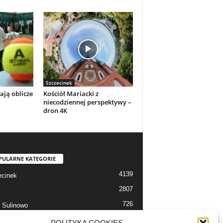
Szczecinek
ają oblicze
Kościół Mariacki z
niecodziennej perspektywy –
dron 4K
PULARNE KATEGORIE
4139
cinek
2807
726
 Sulinowo
712
 Szczecinek
POLITYKA COOKIES