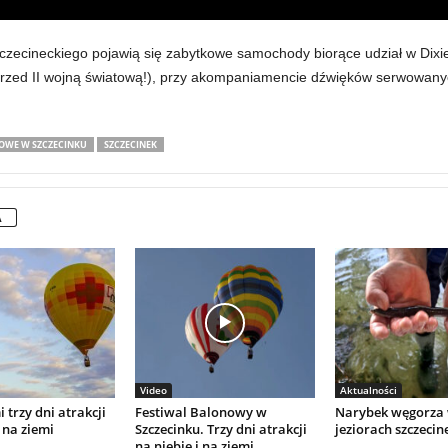
szczecineckiego pojawią się zabytkowe samochody biorące udział w Dix
 przed II wojną światową!), przy akompaniamencie dźwięków serwowany
OWE W SZCZECINKU
SZCZECINEK
A
Video
Aktualności
 trzy dni atrakcji
Festiwal Balonowy w
Narybek węgorza
 na ziemi
Szczecinku. Trzy dni atrakcji
jeziorach szczecin
na niebie i na ziemi