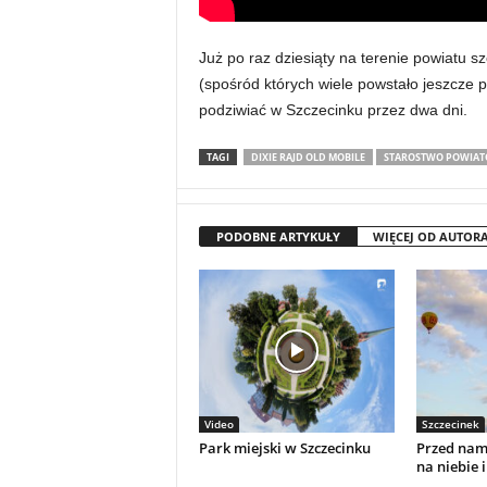
Już po raz dziesiąty na terenie powiatu 
(spośród których wiele powstało jeszcze
podziwiać w Szczecinku przez dwa dni.
TAGI
DIXIE RAJD OLD MOBILE
STAROSTWO POWIAT
PODOBNE ARTYKUŁY
WIĘCEJ OD AUTOR
Video
Szczecinek
Park miejski w Szczecinku
Przed nami
na niebie i