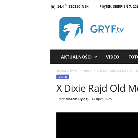
C
SZCZECINEK
PIĄTEK, SIERPIEŃ 7, 20
14.4
G
R
Y
F
.
t
v
AKTUALNOŚCI
VIDEO
FOT
S
z
Strona główna
Video
X Dixie Rajd Old Mobile – 
c
VIDEO
z
X Dixie Rajd Old M
e
c
i
Przez
Marcin Dyląg
-
14 lipca 2025
n
e
k