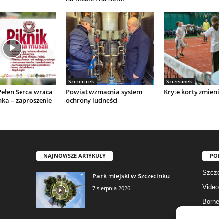
Szczecinek
Szczecinek
Pełen Serca wraca
Powiat wzmacnia system
Kryte korty zmieni
nka – zaproszenie
ochrony ludności
NAJNOWSZE ARTYKUŁY
PO
Szcze
Park miejski w Szczecinku
Video
7 sierpnia 2026
Borne
Gmina