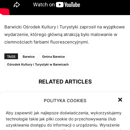
Barwicki Ośrodek Kultury i Turystyki zaprosił na wyjątkowe
wydarzenie, którego główną atrakcją było malowanie w
ciemnościach farbami fluorescencyjnymi.
TAGS
Barwice
Gmina Barwice
Ośrodek Kultury i Turystyki w Barwicach
RELATED ARTICLES
Ruszyła rewitalizacja
POLITYKA COOKIES
zabytkowego parku w Barwicach
31 lipca 2026
Aby zapewnić jak najlepsze doświadczenia, wykorzystujemy
technologie takie jak pliki cookie do przechowywania i/lub
uzyskiwania dostępu do informacji o urządzeniu. Wyrażenie
200 tys. zł na lokalne inicjatywy