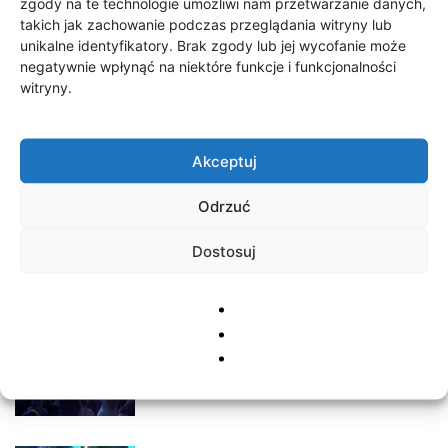
zgody na te technologie umożliwi nam przetwarzanie danych,
23 lipca 2026
takich jak zachowanie podczas przeglądania witryny lub
unikalne identyfikatory. Brak zgody lub jej wycofanie może
negatywnie wpłynąć na niektóre funkcje i funkcjonalności
witryny.
200 tys. zł na lokalne inicjatywy
23 lipca 2026
Akceptuj
Odrzuć
Dni Barwic – dzień II
Dostosuj
22 lipca 2026
Dni Barwic – dzień I
22 lipca 2026