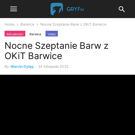
Home
Barwice
Nocne Szeptanie Barw z OKiT Barwice
Aktualności
Barwice
Video
Nocne Szeptanie Barw z
OKiT Barwice
By
Marcin Dyląg
-
24 listopada 2025