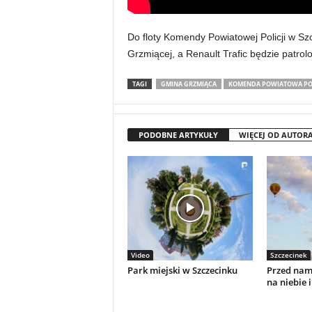
Do floty Komendy Powiatowej Policji w Szc
Grzmiącej, a Renault Trafic będzie patrol
TAGI
GMINA GRZMIĄCA
KOMENDA POWIATOWA POL
PODOBNE ARTYKUŁY
WIĘCEJ OD AUTOR
Video
Szczecinek
Park miejski w Szczecinku
Przed nami
na niebie i