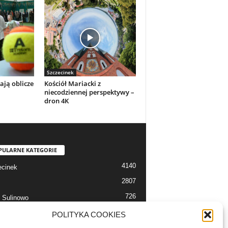
Szczecinek
ają oblicze
Kościół Mariacki z
niecodziennej perspektywy –
dron 4K
PULARNE KATEGORIE
4140
cinek
2807
726
 Sulinowo
712
 Szczecinek
POLITYKA COOKIES
633