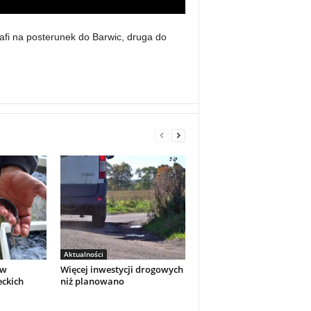
rafi na posterunek do Barwic, druga do
Aktualności
 w
Więcej inwestycji drogowych
eckich
niż planowano