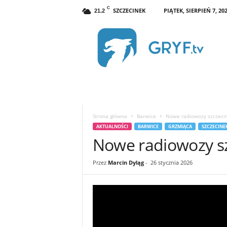
C
SZCZECINEK
PIĄTEK, SIERPIEŃ 7, 20
21.2
G
R
Y
F
.
t
v
S
z
Strona główna
Barwice
Nowe radiowozy szczecine
c
AKTUALNOŚCI
BARWICE
GRZMIĄCA
SZCZECINE
z
Nowe radiowozy szc
e
c
i
Przez
Marcin Dyląg
-
26 stycznia 2026
n
e
k