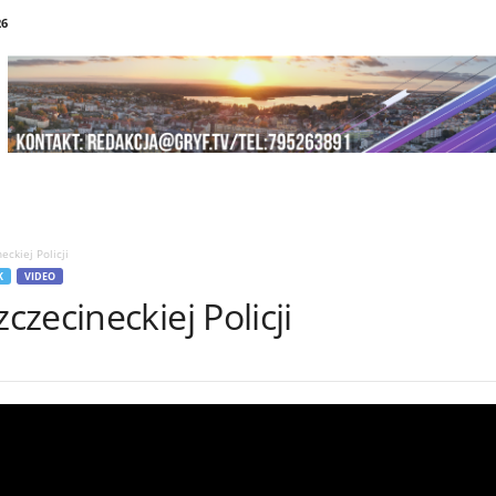
26
ckiej Policji
K
VIDEO
zecineckiej Policji