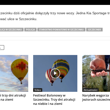
zecinku dziś oficjalnie dołączyły trzy nowe wozy. Jedna Kia Sportage t
ować ulice w Szczecinku.
ICJI W SZCZECINKU
POLICJA
STAROSTWO POWIATOWE W SZCZECINKU
SZCZECINEK
A
Video
Aktualności
 trzy dni atrakcji
Festiwal Balonowy w
Narybek węgorza
 na ziemi
Szczecinku. Trzy dni atrakcji
jeziorach szczecin
na niebie i na ziemi