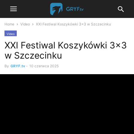
Home
Video
XXI Festiwal Koszykówki 3×3 w Szczecinku
Video
XXI Festiwal Koszykówki 3×3
w Szczecinku
By
GRYF.tv
-
10 czerwca 2025