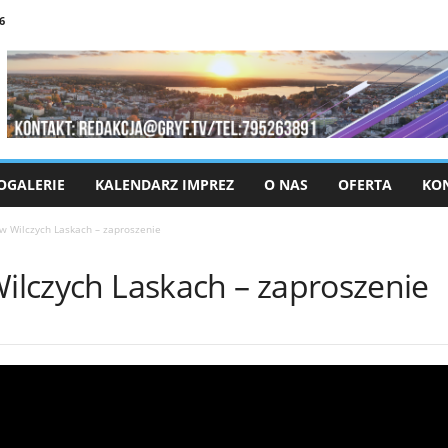
6
OGALERIE
KALENDARZ IMPREZ
O NAS
OFERTA
KO
 w Wilczych Laskach – zaproszenie
Wilczych Laskach – zaproszenie