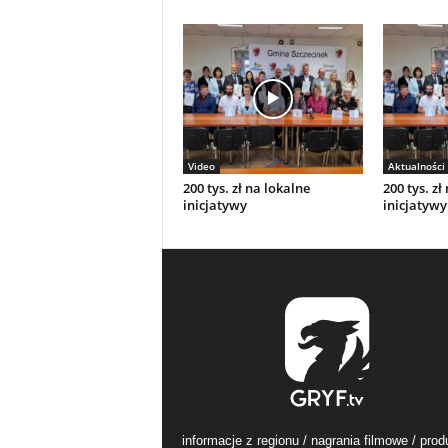
Video
Aktualności
200 tys. zł na lokalne
200 tys. zł
inicjatywy
inicjatywy
informacje z regionu / nagrania filmowe / prod