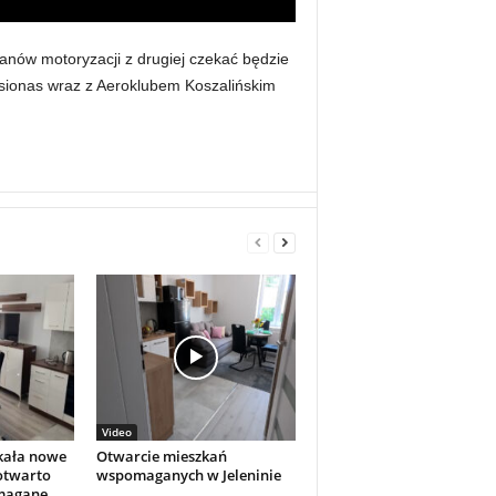
fanów motoryzacji z drugiej czekać będzie
sionas wraz z Aeroklubem Koszalińskim
Video
kała nowe
Otwarcie mieszkań
 otwarto
wspomaganych w Jeleninie
magane