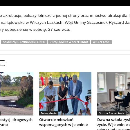
akrobacje, pokazy lotnicze z jednej strony oraz mnóstwo atrakcji dla 
 na lądowisku w Wilczych Laskach. Wójt Gminy Szczecinek Ryszard Ja
óry odbędzie się w sobotę, 27 czerwca.
SAMORZĄD - GMINA SZCZECINEK
URZĄD GMINY W SZCZECINKU
WILCZE LASKI
A
Fotogalerie
Gmina Szczecinek
westycji drogowych
Otwarcie mieszkań
Dawna szkoła zys
wano
wspomaganych w Jeleninie
życie. W Jeleninie
mieszkania wspo