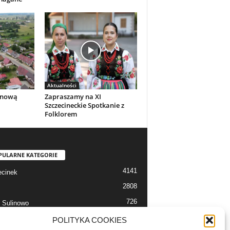
Aktualności
a nową
Zapraszamy na XI
Szczecineckie Spotkanie z
Folklorem
PULARNE KATEGORIE
4141
cinek
2808
726
 Sulinowo
712
 Szczecinek
POLITYKA COOKIES