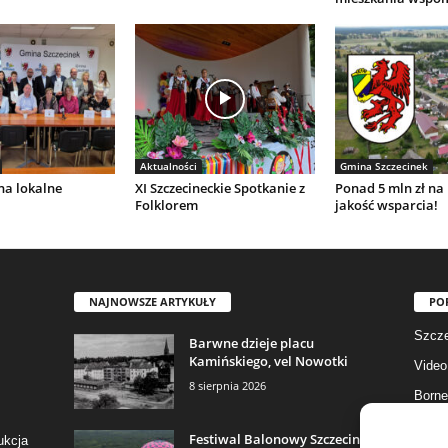
Aktualności
Gmina Szczecinek
 na lokalne
XI Szczecineckie Spotkanie z
Ponad 5 mln zł n
Folklorem
jakość wsparcia!
NAJNOWSZE ARTYKUŁY
PO
Szcze
Barwne dzieje placu
Kamińskiego, vel Nowotki
Video
8 sierpnia 2026
Borne
Gmina
Festiwal Balonowy Szczecinek
ukcja