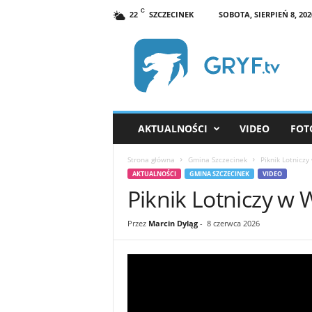
C
SZCZECINEK
SOBOTA, SIERPIEŃ 8, 202
22
G
R
Y
F
.
t
v
AKTUALNOŚCI
VIDEO
FOT
S
z
Strona główna
Gmina Szczecinek
Piknik Lotniczy
c
AKTUALNOŚCI
GMINA SZCZECINEK
VIDEO
z
Piknik Lotniczy w 
e
c
i
Przez
Marcin Dyląg
-
8 czerwca 2026
n
e
k