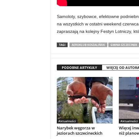
Samoloty, szybowce, efektowne podniebne 
na wszystkich w ostatni weekend czerwca
zapraszają na kolejny Festyn Lotniczy, kt
TAGI
AEROKLUB KOSZALIŃSKI
GMINA SZCZECINEK
PODOBNE ARTYKUŁY
WIĘCEJ OD AUTOR
Aktualności
Aktualności
Narybek węgorza w
Więcej in
jeziorach szczecineckich
niż plano