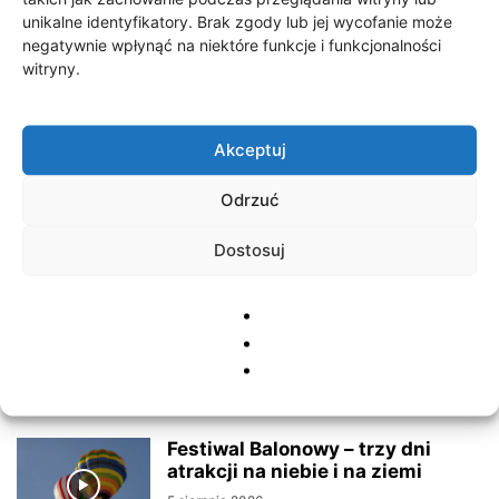
unikalne identyfikatory. Brak zgody lub jej wycofanie może
negatywnie wpłynąć na niektóre funkcje i funkcjonalności
Festiwal Balonowy Szczecinek
witryny.
(2026) – dzień II
8 sierpnia 2026
Akceptuj
Park Miejski z niecodziennej
Odrzuć
perspektywy – dron 4K
7 sierpnia 2026
Dostosuj
Przed nami trzy dni atrakcji na
niebie i na ziemi
6 sierpnia 2026
Festiwal Balonowy – trzy dni
atrakcji na niebie i na ziemi