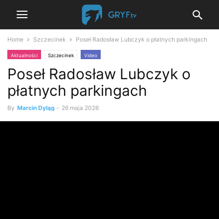
Home
Szczecinek
Poseł Radosław Lubczyk o płatnych parkingach
Aktualności
Szczecinek
Video
Poseł Radosław Lubczyk o
płatnych parkingach
By
Marcin Dyląg
-
26 maja 2026