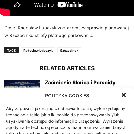
Poseł Radosław Lubczyk zabrał głos w sprawie planowanej
w Szczecinku strefy płatnego parkowania.
TAGS
Radosław Lubczyk
Szczecinek
RELATED ARTICLES
Zaćmienie Słońca i Perseidy
9 sierpnia 2026
POLITYKA COOKIES
Aby zapewnić jak najlepsze doświadczenia, wykorzystujemy
technologie takie jak pliki cookie do przechowywania i/lub
Barwne dzieje placu
uzyskiwania dostępu do informacji o urządzeniu. Wyrażenie
Kamińskiego, vel Nowotki
zgody na te technologie umożliwi nam przetwarzanie danych,
8 sierpnia 2026
takich jak zachowanie podczas przeglądania witryny lub