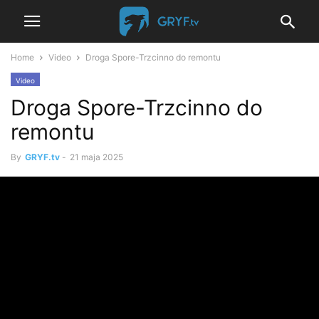
Home
Video
Droga Spore-Trzcinno do remontu
Video
Droga Spore-Trzcinno do
remontu
By
GRYF.tv
-
21 maja 2025