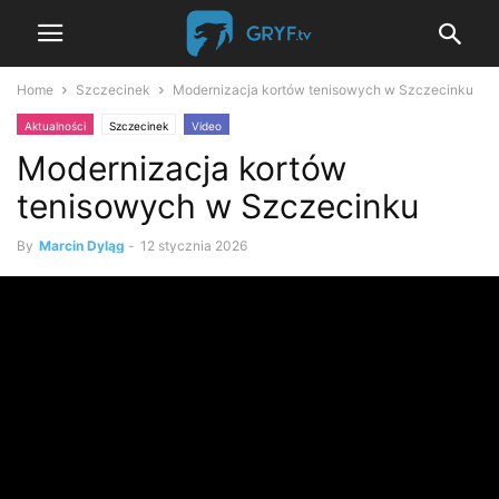
Home
Szczecinek
Modernizacja kortów tenisowych w Szczecinku
Aktualności
Szczecinek
Video
Modernizacja kortów
tenisowych w Szczecinku
By
Marcin Dyląg
-
12 stycznia 2026