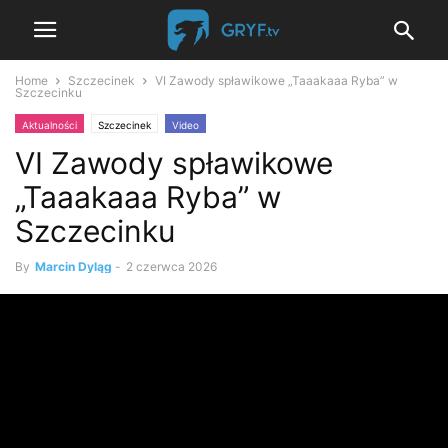
Home
Szczecinek
VI Zawody spławikowe „Taaakaaa Ryba” w
Szczecinku
Aktualności
Szczecinek
Video
VI Zawody spławikowe
„Taaakaaa Ryba” w
Szczecinku
By
Marcin Dyląg
-
2 czerwca 2026